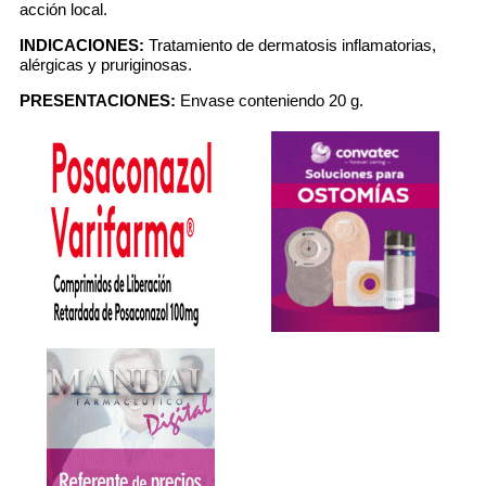
acción local.
INDICACIONES:
Tratamiento de dermatosis inflamatorias,
alérgicas y pruriginosas.
PRESENTACIONES:
Envase conteniendo 20 g.