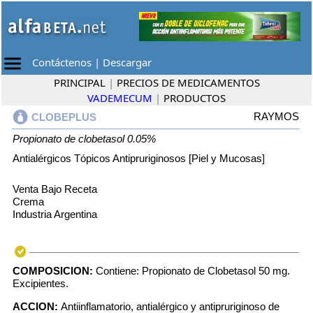
Contáctenos
|
Descargar
PRINCIPAL
|
PRECIOS DE MEDICAMENTOS
VADEMECUM
|
PRODUCTOS
RAYMOS
CLOBEPLUS
Propionato de clobetasol 0.05%
Antialérgicos Tópicos Antipruriginosos [Piel y Mucosas]
Venta Bajo Receta
Crema
Industria Argentina
COMPOSICION:
Contiene: Propionato de Clobetasol 50 mg.
Excipientes.
ACCION:
Antiinflamatorio, antialérgico y antipruriginoso de