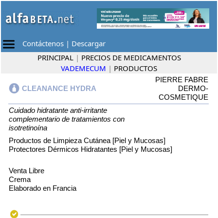
Contáctenos
|
Descargar
PRINCIPAL
|
PRECIOS DE MEDICAMENTOS
VADEMECUM
|
PRODUCTOS
PIERRE FABRE
CLEANANCE HYDRA
DERMO-
COSMETIQUE
Cuidado hidratante anti-irritante
complementario de tratamientos con
isotretinoína
Productos de Limpieza Cutánea [Piel y Mucosas]
Protectores Dérmicos Hidratantes [Piel y Mucosas]
Venta Libre
Crema
Elaborado en Francia