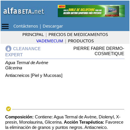
Contáctenos
|
Descargar
PRINCIPAL
|
PRECIOS DE MEDICAMENTOS
VADEMECUM
|
PRODUCTOS
PIERRE FABRE DERMO-
CLEANANCE
COSMETIQUE
EXPERT
Agua Termal de Avène
Glicerina
Antiacneicos [Piel y Mucosas]
Composición:
Contiene: Agua Termal de Avène, Diolenyl, X-
presin, Monolaurina, Glicerina.
Acción Terapéutica:
Favorece
la eliminación de granos y puntos negros. Antiacneico.