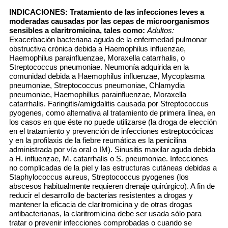
INDICACIONES:
Tratamiento de las infecciones leves a
moderadas causadas por las cepas de microorganismos
sensibles a claritromicina, tales como:
Adultos:
Exacerbación bacteriana aguda de la enfermedad pulmonar
obstructiva crónica debida a Haemophilus influenzae,
Haemophilus parainfluenzae, Moraxella catarrhalis, o
Streptococcus pneumoniae. Neumonía adquirida en la
comunidad debida a Haemophilus influenzae, Mycoplasma
pneumoniae, Streptococcus pneumoniae, Chlamydia
pneumoniae, Haemophillus parainfluenzae, Moraxella
catarrhalis. Faringitis/amigdalitis causada por Streptococcus
pyogenes, como alternativa al tratamiento de primera línea, en
los casos en que éste no puede utilizarse (la droga de elección
en el tratamiento y prevención de infecciones estreptocócicas
y en la profilaxis de la fiebre reumática es la penicilina
administrada por vía oral o IM). Sinusitis maxilar aguda debida
a H. influenzae, M. catarrhalis o S. pneumoniae. Infecciones
no complicadas de la piel y las estructuras cutáneas debidas a
Staphylococcus aureus, Streptococcus pyogenes (los
abscesos habitualmente requieren drenaje quirúrgico). A fin de
reducir el desarrollo de bacterias resistentes a drogas y
mantener la eficacia de claritromicina y de otras drogas
antibacterianas, la claritromicina debe ser usada sólo para
tratar o prevenir infecciones comprobadas o cuando se