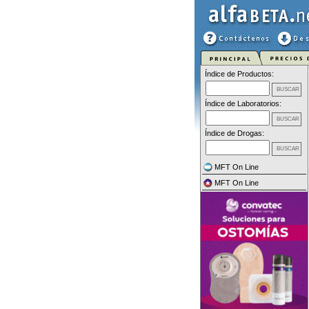
Índice de Productos:
Índice de Laboratorios:
Índice de Drogas:
MFT On Line
MFT On Line