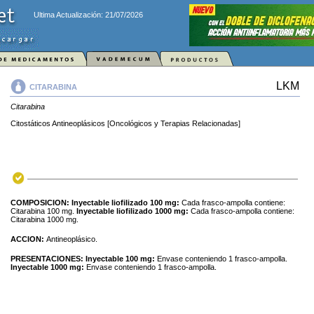
Ultima Actualización: 21/07/2026
LKM
CITARABINA
Citarabina
Citostáticos Antineoplásicos [Oncológicos y Terapias Relacionadas]
COMPOSICION:
Inyectable liofilizado 100 mg:
Cada frasco-ampolla contiene:
Citarabina 100 mg.
Inyectable liofilizado 1000 mg:
Cada frasco-ampolla contiene:
Citarabina 1000 mg.
ACCION:
Antineoplásico.
PRESENTACIONES:
Inyectable 100 mg:
Envase conteniendo 1 frasco-ampolla.
Inyectable 1000 mg:
Envase conteniendo 1 frasco-ampolla.