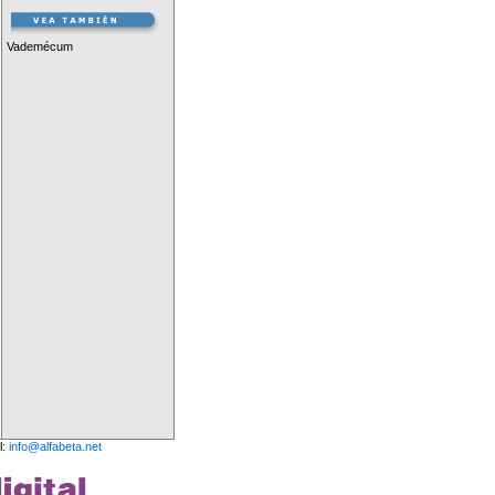
Vademécum
l:
info@alfabeta.net