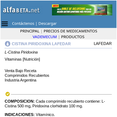
Contáctenos
|
Descargar
PRINCIPAL
|
PRECIOS DE MEDICAMENTOS
VADEMECUM
|
PRODUCTOS
LAFEDAR
CISTINA PIRIDOXINA LAFEDAR
L-Cistina
Piridoxina
Vitaminas [Nutrición]
Venta Bajo Receta
Comprimidos Recubiertos
Industria Argentina
COMPOSICION:
Cada comprimido recubierto contiene: L-
Cistina 500 mg, Piridoxina clorhidrato 100 mg.
INDICACIONES:
Vitamínico.