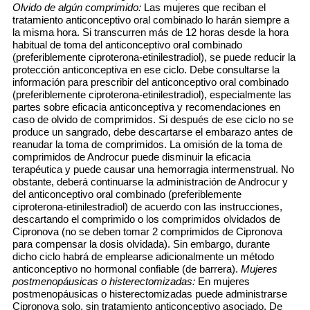
Olvido de algún comprimido:
Las mujeres que reciban el
tratamiento anticonceptivo oral combinado lo harán siempre a
la misma hora. Si transcurren más de 12 horas desde la hora
habitual de toma del anticonceptivo oral combinado
(preferiblemente ciproterona-etinilestradiol), se puede reducir la
protección anticonceptiva en ese ciclo. Debe consultarse la
información para prescribir del anticonceptivo oral combinado
(preferiblemente ciproterona-etinilestradiol), especialmente las
partes sobre eficacia anticonceptiva y recomendaciones en
caso de olvido de comprimidos. Si después de ese ciclo no se
produce un sangrado, debe descartarse el embarazo antes de
reanudar la toma de comprimidos. La omisión de la toma de
comprimidos de Androcur puede disminuir la eficacia
terapéutica y puede causar una hemorragia intermenstrual. No
obstante, deberá continuarse la administración de Androcur y
del anticonceptivo oral combinado (preferiblemente
ciproterona-etinilestradiol) de acuerdo con las instrucciones,
descartando el comprimido o los comprimidos olvidados de
Cipronova (no se deben tomar 2 comprimidos de Cipronova
para compensar la dosis olvidada). Sin embargo, durante
dicho ciclo habrá de emplearse adicionalmente un método
anticonceptivo no hormonal confiable (de barrera).
Mujeres
postmenopáusicas o histerectomizadas:
En mujeres
postmenopáusicas o histerectomizadas puede administrarse
Cipronova solo, sin tratamiento anticonceptivo asociado. De