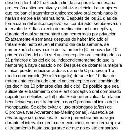
desde el día 1 al 21 del ciclo a fin de asegurar la necesaria
protección anticonceptiva y estabilizar el ciclo. Las mujeres
que reciban el tratamiento anticonceptivo oral combinado lo
harán siempre a la misma hora. Después de los 21 días de
toma diaria del anticonceptivo oral combinado, se observa un
intervalo de 7 días exento de medicación anticonceptiva,
durante el cual se presentará una hemorragia por privación.
Exactamente 4 semanas después de haber iniciado el
tratamiento, esto es, en el mismo día de la semana, se
comenzará el nuevo ciclo del tratamiento (Cipronova los 10
primeros días del ciclo y el anticonceptivo oral combinado los
21 primeros días del ciclo), independientemente de que la
hemorragia haya cesado o no. Después de obtener la mejoría
clínica, puede reducirse la dosis diaria de Cipronova a 1 o
medio comprimido (50 o 25 mg/día) durante los 10 días del
tratamiento continuado con el anticonceptivo oral combinado
(es decir, los 10 primeros días del ciclo). Es posible que sea
suficiente el tratamiento con el anticonceptivo oral combinado
(ciproterona-etinilestradiol) solo. Se debe reevaluar la relación
beneficio/riesgo del tratamiento con Cipronova al inicio de la
menopausia. Se debe evitar el uso prolongado (años) de
Cipronova (ver Advertencias-Meningiomas).
Ausencia de
hemorragia por privación:
Si no se presentara hemorragia
durante el intervalo exento de medicación, debe interrumpirse
el tratamiento hasta asegurarse de que no existe embarazo.