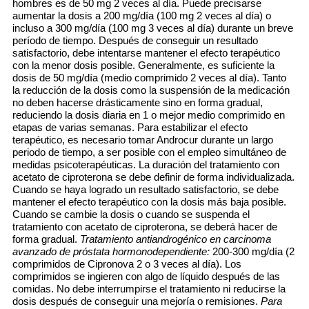
hombres es de 50 mg 2 veces al día. Puede precisarse
aumentar la dosis a 200 mg/día (100 mg 2 veces al día) o
incluso a 300 mg/día (100 mg 3 veces al día) durante un breve
período de tiempo. Después de conseguir un resultado
satisfactorio, debe intentarse mantener el efecto terapéutico
con la menor dosis posible. Generalmente, es suficiente la
dosis de 50 mg/día (medio comprimido 2 veces al día). Tanto
la reducción de la dosis como la suspensión de la medicación
no deben hacerse drásticamente sino en forma gradual,
reduciendo la dosis diaria en 1 o mejor medio comprimido en
etapas de varias semanas. Para estabilizar el efecto
terapéutico, es necesario tomar Androcur durante un largo
periodo de tiempo, a ser posible con el empleo simultáneo de
medidas psicoterapéuticas. La duración del tratamiento con
acetato de ciproterona se debe definir de forma individualizada.
Cuando se haya logrado un resultado satisfactorio, se debe
mantener el efecto terapéutico con la dosis más baja posible.
Cuando se cambie la dosis o cuando se suspenda el
tratamiento con acetato de ciproterona, se deberá hacer de
forma gradual.
Tratamiento antiandrogénico en carcinoma
avanzado de próstata hormonodependiente:
200-300 mg/día (2
comprimidos de Cipronova 2 o 3 veces al día). Los
comprimidos se ingieren con algo de líquido después de las
comidas. No debe interrumpirse el tratamiento ni reducirse la
dosis después de conseguir una mejoría o remisiones.
Para