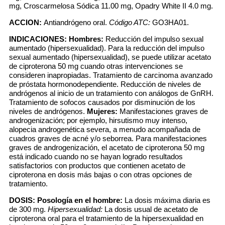
mg, Croscarmelosa Sódica 11.00 mg, Opadry White II 4.0 mg.
ACCION:
Antiandrógeno oral.
Código ATC:
GO3HA01.
INDICACIONES:
Hombres:
Reducción del impulso sexual
aumentado (hipersexualidad). Para la reducción del impulso
sexual aumentado (hipersexualidad), se puede utilizar acetato
de ciproterona 50 mg cuando otras intervenciones se
consideren inapropiadas. Tratamiento de carcinoma avanzado
de próstata hormonodependiente. Reducción de niveles de
andrógenos al inicio de un tratamiento con análogos de GnRH.
Tratamiento de sofocos causados por disminución de los
niveles de andrógenos.
Mujeres:
Manifestaciones graves de
androgenización; por ejemplo, hirsutismo muy intenso,
alopecia androgenética severa, a menudo acompañada de
cuadros graves de acné y/o seborrea. Para manifestaciones
graves de androgenización, el acetato de ciproterona 50 mg
está indicado cuando no se hayan logrado resultados
satisfactorios con productos que contienen acetato de
ciproterona en dosis más bajas o con otras opciones de
tratamiento.
DOSIS:
Posología en el hombre:
La dosis máxima diaria es
de 300 mg.
Hipersexualidad:
La dosis usual de acetato de
ciproterona oral para el tratamiento de la hipersexualidad en