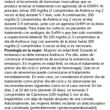
reducir el incremento de hormonas masculinas que se
produce al iniciar el tratamiento con agonistas de la GNRH:
Al
principio, tomar 200 mg/día (2 comprimidos de Androcur mg 2
veces al día) durante 5-7 días, solo. A continuación, 200
mg/día (2 comprimidos de Androcur mg 2 veces al día)
durante 3-4 semanas, junto con un agonista GnRH en la dosis
recomendada.
Para tratar los sofocos en pacientes en
tratamiento con análogos de GnRH o que han sido sometidos
a orquiectomía bilateral:
50-150 mg/día (1-3 comprimidos al
día de Androcur mg) con aumento de la dosis hasta 300
mg/día (2 comprimidos 3 veces al día) si es necesario.
Posología en la mujer:
Mujeres en edad fértil:
Durante el
embarazo no debe tomarse Androcur. Por ello, antes de
comenzar el tratamiento ha de excluirse la existencia de
embarazo. En mujeres en edad fértil, se inicia el tratamiento el
primer día del ciclo (= primer día de hemorragia). Solo en el
caso de amenorrea puede comenzarse el tratamiento
inmediatamente. En este caso, se considerará el primer día de
tratamiento como primer día del ciclo y se observarán las
recomendaciones siguientes como en el caso normal. En los
días 1 al 10 del ciclo (durante 10 días), se tomarán 2
comprimidos de Cipronova (100 mg/día) 1 vez al día,
tragándolos con algo de líquido después de una comida.
Adicionalmente, las mujeres fértiles recibirán un anticonceptivo
oral combinado (preferiblemente ciproteronaetinilestradiol)