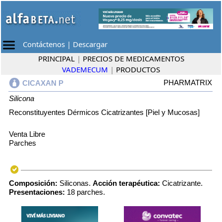
Contáctenos
|
Descargar
PRINCIPAL
|
PRECIOS DE MEDICAMENTOS
VADEMECUM
|
PRODUCTOS
PHARMATRIX
CICAXAN P
Silicona
Reconstituyentes Dérmicos Cicatrizantes [Piel y Mucosas]
Venta Libre
Parches
Composición:
Siliconas.
Acción terapéutica:
Cicatrizante.
Presentaciones:
18 parches.