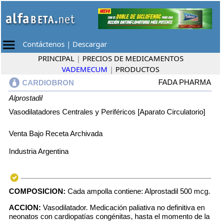
Contáctenos
|
Descargar
PRINCIPAL
|
PRECIOS DE MEDICAMENTOS
VADEMECUM
|
PRODUCTOS
FADA PHARMA
CARDIOBRON
Alprostadil
Vasodilatadores Centrales y Periféricos [Aparato Circulatorio]
Venta Bajo Receta Archivada
Industria Argentina
COMPOSICION:
Cada ampolla contiene: Alprostadil 500 mcg.
ACCION:
Vasodilatador. Medicación paliativa no definitiva en
neonatos con cardiopatías congénitas, hasta el momento de la