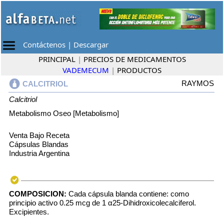
Contáctenos
|
Descargar
PRINCIPAL
|
PRECIOS DE MEDICAMENTOS
VADEMECUM
|
PRODUCTOS
RAYMOS
CALCITRIOL
Calcitriol
Metabolismo Oseo [Metabolismo]
Venta Bajo Receta
Cápsulas Blandas
Industria Argentina
COMPOSICION:
Cada cápsula blanda contiene: como
principio activo 0.25 mcg de 1 α25-Dihidroxicolecalciferol.
Excipientes.