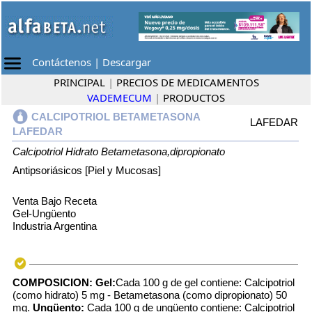
Contáctenos
|
Descargar
PRINCIPAL
|
PRECIOS DE MEDICAMENTOS
VADEMECUM
|
PRODUCTOS
CALCIPOTRIOL BETAMETASONA
LAFEDAR
LAFEDAR
Calcipotriol Hidrato
Betametasona,dipropionato
Antipsoriásicos [Piel y Mucosas]
Venta Bajo Receta
Gel-Ungüento
Industria Argentina
COMPOSICION:
Gel:
Cada 100 g de gel contiene: Calcipotriol
(como hidrato) 5 mg - Betametasona (como dipropionato) 50
mg.
Ungüento:
Cada 100 g de ungüento contiene: Calcipotriol