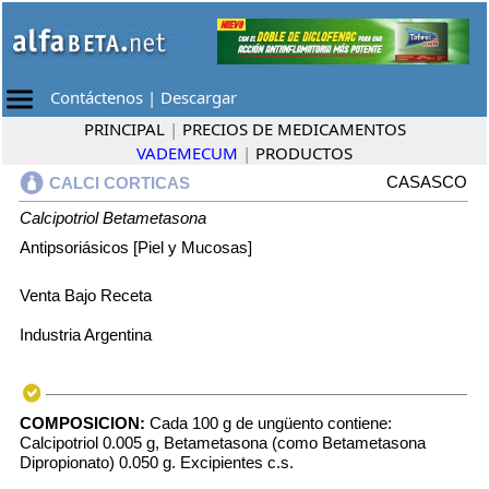
Contáctenos
|
Descargar
PRINCIPAL
|
PRECIOS DE MEDICAMENTOS
VADEMECUM
|
PRODUCTOS
CASASCO
CALCI CORTICAS
Calcipotriol
Betametasona
Antipsoriásicos [Piel y Mucosas]
Venta Bajo Receta
Industria Argentina
COMPOSICION:
Cada 100 g de ungüento contiene:
Calcipotriol 0.005 g, Betametasona (como Betametasona
Dipropionato) 0.050 g. Excipientes c.s.