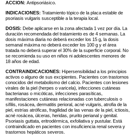
ACCION:
Antipsoriásico.
INDICACIONES:
Tratamiento tópico de la placa estable de
psoriasis vulgaris susceptible a la terapia local.
DOSIS:
Debe aplicarse en la zona afectada 1 vez por día. La
duración recomendada del tratamiento es de 4 semanas. La
dosis máxima diaria no deberá exceder los 15 g, la dosis
semanal máxima no deberá exceder los 100 g y el área
tratada no deberá superar el 30% de la superficie corporal. No
se recomienda su uso en niños ni adolescentes menores de
18 años de edad.
CONTRAINDICACIONES:
Hipersensibilidad a los principios
activos o alguno de sus excipientes. Pacientes con trastornos
conocidos del metabolismo del calcio. Pacientes con lesiones
virales de la piel (herpes o varicela), infecciones cutáneas
bacterianas o micóticas, infecciones parasíticas,
manifestaciones cutáneas relacionadas con tuberculosis o
sífilis, rosácea, dermatitis perioral, acné vulgaris, atrofia de la
piel, estrías atróficas, fragilidad de las venas de la piel, ictiosis,
acné rosácea, úlceras, heridas, prurito perianal y genital.
Psoriasis guttata, eritrodérmica, exfoliativa y pustular. Está
contraindicado en pacientes con insuficiencia renal severa y
trastornos hepáticos severos.