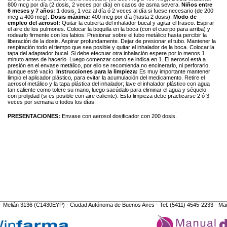
800 mcg por día (2 dosis, 2 veces por día) en casos de asma severa.
Niños entre
6 meses y 7 años:
1 dosis, 1 vez al día ó 2 veces al día si fuese necesario (de 200
mcg a 400 mcg).
Dosis máxima:
400 mcg por día (hasta 2 dosis).
Modo de
empleo del aerosol:
Quitar la cubierta del inhalador bucal y agitar el frasco. Espirar
el aire de los pulmones. Colocar la boquilla en la boca (con el cuerpo para arriba) y
rodearlo firmente con los labios. Presionar sobre el tubo metálico hasta percibir la
liberación de la dosis. Aspirar profundamente. Dejar de presionar el tubo. Mantener la
respiración todo el tiempo que sea posible y quitar el inhalador de la boca. Colocar la
tapa del adaptador bucal. Si debe efectuar otra inhalación espere por lo menos 1
minuto antes de hacerlo. Luego comenzar como se indica en 1. El aerosol está a
presión en el envase metálico, por ello se recomienda no encinerarlo, ni perforarlo
aunque esté vacío.
Instrucciones para la limpieza:
Es muy importante mantener
limpio el aplicador plástico, para evitar la acumulación del medicamento. Retire el
aerosol metálico y la tapa plástica del inhalador; lave el inhalador plástico con agua
tan caliente como tolere su mano, luego sacúdalo para eliminar el agua y séquelo
con prolijidad (si es posible con aire caliente). Esta limpieza debe practicarse 2 ó 3
veces por semana o todos los días.
PRESENTACIONES:
Envase con aerosol dosificador con 200 dosis.
- Melián 3136 (C1430EYP) - Ciudad Autónoma de Buenos Aires - Tel: (5411) 4545-2233 - Mai