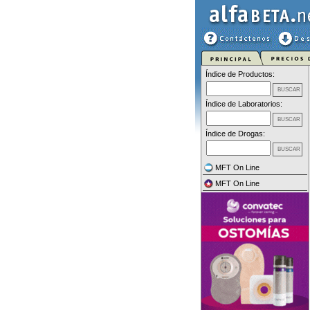
Índice de Productos:
Índice de Laboratorios:
Índice de Drogas:
MFT On Line
MFT On Line