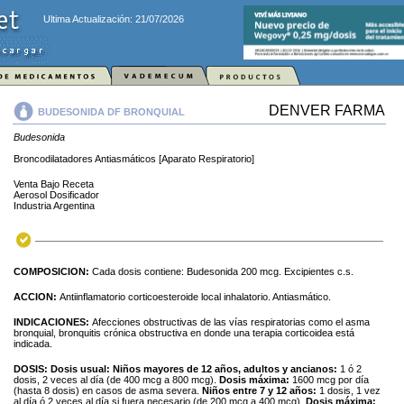
Ultima Actualización: 21/07/2026
DENVER FARMA
BUDESONIDA DF BRONQUIAL
Budesonida
Broncodilatadores Antiasmáticos [Aparato Respiratorio]
Venta Bajo Receta
Aerosol Dosificador
Industria Argentina
COMPOSICION:
Cada dosis contiene: Budesonida 200 mcg. Excipientes c.s.
ACCION:
Antiinflamatorio corticoesteroide local inhalatorio. Antiasmático.
INDICACIONES:
Afecciones obstructivas de las vías respiratorias como el asma
bronquial, bronquitis crónica obstructiva en donde una terapia corticoidea está
indicada.
DOSIS:
Dosis usual: Niños mayores de 12 años, adultos y ancianos:
1 ó 2
dosis, 2 veces al día (de 400 mcg a 800 mcg).
Dosis máxima:
1600 mcg por día
(hasta 8 dosis) en casos de asma severa.
Niños entre 7 y 12 años:
1 dosis, 1 vez
al día ó 2 veces al día si fuera necesario (de 200 mcg a 400 mcg).
Dosis máxima: