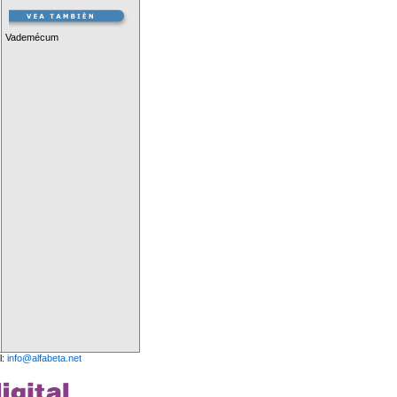
Vademécum
l:
info@alfabeta.net