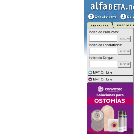
Índice de Productos:
Índice de Laboratorios:
Índice de Drogas:
MFT On Line
MFT On Line