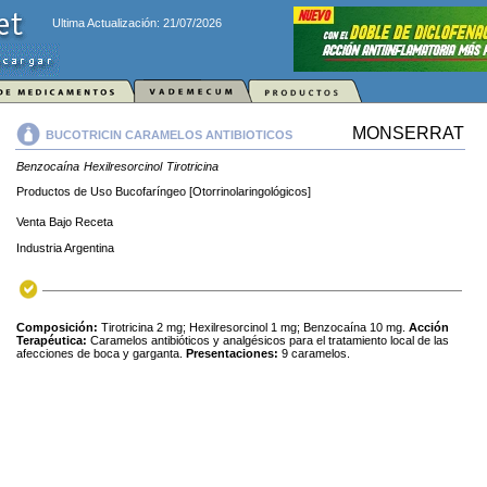
Ultima Actualización: 21/07/2026
MONSERRAT
BUCOTRICIN CARAMELOS ANTIBIOTICOS
Benzocaína
Hexilresorcinol
Tirotricina
Productos de Uso Bucofaríngeo [Otorrinolaringológicos]
Venta Bajo Receta
Industria Argentina
Composición:
Tirotricina 2 mg; Hexilresorcinol 1 mg; Benzocaína 10 mg.
Acción
Terapéutica:
Caramelos antibióticos y analgésicos para el tratamiento local de las
afecciones de boca y garganta.
Presentaciones:
9 caramelos.