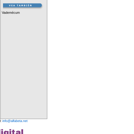
Vademécum
l:
info@alfabeta.net