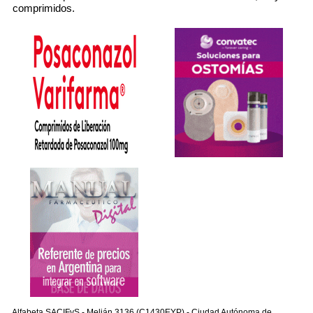
comprimidos.
Alfabeta SACIFyS - Melián 3136 (C1430EYP) - Ciudad Autónoma de