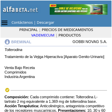
Contáctenos
|
Descargar
PRINCIPAL
|
PRECIOS DE MEDICAMENTOS
VADEMECUM
|
PRODUCTOS
GOBBI NOVAG S.A.
BREMINAL
Tolterodina
Tratamiento de la Vejiga Hiperactiva [Aparato Genito-Urinario]
Venta Bajo Receta
Comprimidos
Industria Argentina
Composición:
Cada comprimido contiene: Tolterodina L-
tartrato 2 mg equivalente a 1.369 mg de tolterodina base.
Acción Terapéutica:
Anticolinérgico, antagonista competitivo
de los receptores muscarínicos.
Presentaciones:
10, 30 y 60