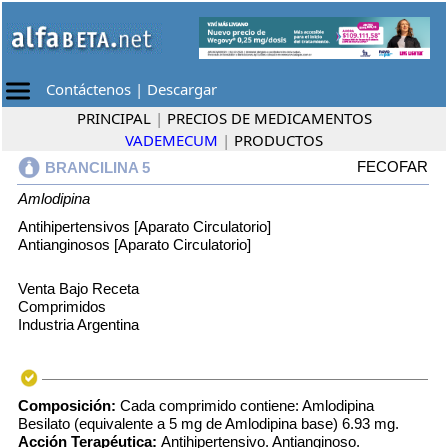
Contáctenos
|
Descargar
PRINCIPAL
|
PRECIOS DE MEDICAMENTOS
VADEMECUM
|
PRODUCTOS
FECOFAR
BRANCILINA 5
Amlodipina
Antihipertensivos [Aparato Circulatorio]
Antianginosos [Aparato Circulatorio]
Venta Bajo Receta
Comprimidos
Industria Argentina
Composición:
Cada comprimido contiene: Amlodipina
Besilato (equivalente a 5 mg de Amlodipina base) 6.93 mg.
Acción Terapéutica:
Antihipertensivo. Antianginoso.