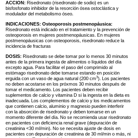
ACCION:
Risedronato (risedronato de sodio) es un
bisfosfonato inhibidor de la resorción ósea ostoclástica y
modulador del metabolismo óseo.
INDICACIONES:
Osteoporosis postmenopáusica:
Risedronato está indicado en el tratamiento y la prevención de
osteoporosis en mujeres postmenopáusicas. En mujeres
postmenopáusicas con osteoporosis, risedronato reduce la
incidencia de fracturas
DOSIS:
Risedronato se debe tomar por lo menos 30 minutos
antes de la primera ingesta de alimentos o líquidos del día
excepto agua. Para facilitar el paso del comprimido al
estómago risedronato debe tomarse estando en posición
3
erguida con un vaso de agua natural (200 cm
). Los pacientes
no deben acostarse en los próxmos 30 minutos después de
tomar el medicamento. Los pacientes deben recibir
suplementos de calcio y vitamina D si la ingesta en la dieta es
inadecuada. Los complementos de calcio y los medicamentos
que contienen calcio, aluminio y magnesio pueden interferir
con la absorción de risedronato y deben tomarse en un
momento diferente del día. No se recomienda usar risedronato
en pacientes con deficiencia renal grave (depuración de
creatinina <30 ml/min). No se necesita ajuste de dosis en
pacientes con depuración de creatinina de 30 ml/min o más, ni