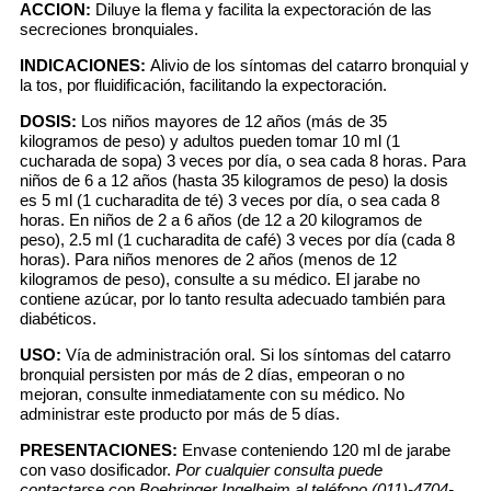
ACCION:
Diluye la flema y facilita la expectoración de las
secreciones bronquiales.
INDICACIONES:
Alivio de los síntomas del catarro bronquial y
la tos, por fluidificación, facilitando la expectoración.
DOSIS:
Los niños mayores de 12 años (más de 35
kilogramos de peso) y adultos pueden tomar 10 ml (1
cucharada de sopa) 3 veces por día, o sea cada 8 horas. Para
niños de 6 a 12 años (hasta 35 kilogramos de peso) la dosis
es 5 ml (1 cucharadita de té) 3 veces por día, o sea cada 8
horas. En niños de 2 a 6 años (de 12 a 20 kilogramos de
peso), 2.5 ml (1 cucharadita de café) 3 veces por día (cada 8
horas). Para niños menores de 2 años (menos de 12
kilogramos de peso), consulte a su médico. El jarabe no
contiene azúcar, por lo tanto resulta adecuado también para
diabéticos.
USO:
Vía de administración oral. Si los síntomas del catarro
bronquial persisten por más de 2 días, empeoran o no
mejoran, consulte inmediatamente con su médico. No
administrar este producto por más de 5 días.
PRESENTACIONES:
Envase conteniendo 120 ml de jarabe
con vaso dosificador.
Por cualquier consulta puede
contactarse con Boehringer Ingelheim al teléfono (011)-4704-