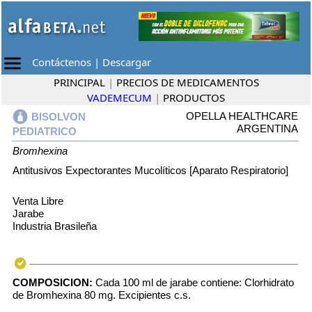
Contáctenos
|
Descargar
PRINCIPAL
|
PRECIOS DE MEDICAMENTOS
VADEMECUM
|
PRODUCTOS
OPELLA HEALTHCARE
BISOLVON
ARGENTINA
PEDIATRICO
Bromhexina
Antitusivos Expectorantes Mucolíticos [Aparato Respiratorio]
Venta Libre
Jarabe
Industria Brasileña
COMPOSICION:
Cada 100 ml de jarabe contiene: Clorhidrato
de Bromhexina 80 mg. Excipientes c.s.