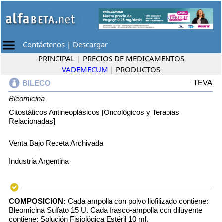
Contáctenos
|
Descargar
PRINCIPAL
|
PRECIOS DE MEDICAMENTOS
VADEMECUM
|
PRODUCTOS
TEVA
BILECO
Bleomicina
Citostáticos Antineoplásicos [Oncológicos y Terapias
Relacionadas]
Venta Bajo Receta Archivada
Industria Argentina
COMPOSICION:
Cada ampolla con polvo liofilizado contiene:
Bleomicina Sulfato 15 U. Cada frasco-ampolla con diluyente
contiene: Solución Fisiológica Estéril 10 ml.