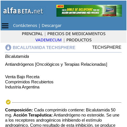
Contáctenos
|
Descargar
PRINCIPAL
|
PRECIOS DE MEDICAMENTOS
VADEMECUM
|
PRODUCTOS
TECHSPHERE
BICALUTAMIDA TECHSPHERE
Bicalutamida
Antiandrógenos [Oncológicos y Terapias Relacionadas]
Venta Bajo Receta
Comprimidos Recubiertos
Industria Argentina
Composición:
Cada comprimido contiene: Bicalutamida 50
mg.
Acción Terapéutica:
Antiandrógeno no esteroide. Se une
a los receptores androgénicos inhibiendo el estímulo
androgénico. Como resultado de esta inhibición, se produce