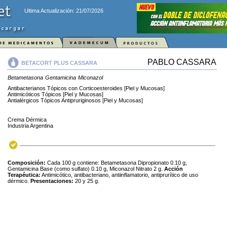
Ultima Actualización: 21/07/2026
PABLO CASSARA
BETACORT PLUS CASSARA
Betametasona
Gentamicina
Miconazol
Antibacterianos Tópicos con Corticoesteroides [Piel y Mucosas]
Antimicóticos Tópicos [Piel y Mucosas]
Antialérgicos Tópicos Antipruriginosos [Piel y Mucosas]
Crema Dérmica
Industria Argentina
Composición:
Cada 100 g contiene: Betametasona Dipropionato 0.10 g,
Gentamicina Base (como sulfato) 0.10 g, Miconazol Nitrato 2 g.
Acción
Terapéutica:
Antimicótico, antibacteriano, antiinflamatorio, antiprurítico de uso
dérmico.
Presentaciones:
20 y 25 g.