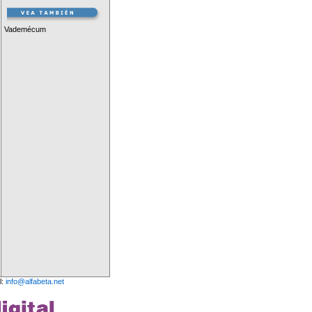
Vademécum
l:
info@alfabeta.net