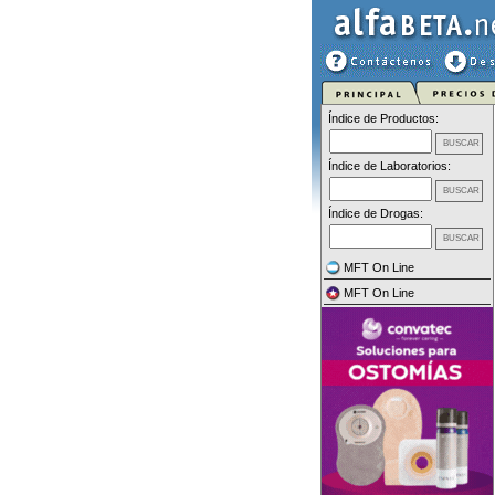
Índice de Productos:
Índice de Laboratorios:
Índice de Drogas:
MFT On Line
MFT On Line