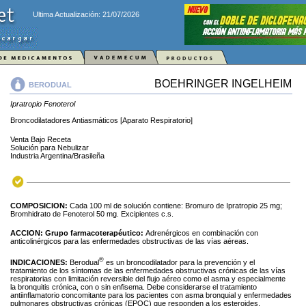
Ultima Actualización: 21/07/2026
BOEHRINGER INGELHEIM
BERODUAL
Ipratropio Fenoterol
Broncodilatadores Antiasmáticos [Aparato Respiratorio]
Venta Bajo Receta
Solución para Nebulizar
Industria Argentina/Brasileña
COMPOSICION:
Cada 100 ml de solución contiene: Bromuro de Ipratropio 25 mg;
Bromhidrato de Fenoterol 50 mg. Excipientes c.s.
ACCION:
Grupo farmacoterapéutico:
Adrenérgicos en combinación con
anticolinérgicos para las enfermedades obstructivas de las vías aéreas.
®
INDICACIONES:
Berodual
es un broncodilatador para la prevención y el
tratamiento de los síntomas de las enfermedades obstructivas crónicas de las vías
respiratorias con limitación reversible del flujo aéreo como el asma y especialmente
la bronquitis crónica, con o sin enfisema. Debe considerarse el tratamiento
antiinflamatorio concomitante para los pacientes con asma bronquial y enfermedades
pulmonares obstructivas crónicas (EPOC) que responden a los esteroides.