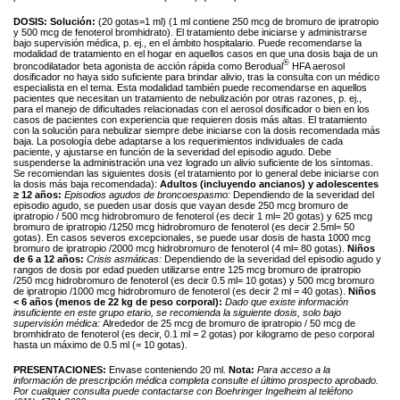
DOSIS:
Solución:
(20 gotas=1 ml) (1 ml contiene 250 mcg de bromuro de ipratropio
y 500 mcg de fenoterol bromhidrato). El tratamiento debe iniciarse y administrarse
bajo supervisión médica, p. ej., en el ámbito hospitalario. Puede recomendarse la
modalidad de tratamiento en el hogar en aquellos casos en que una dosis baja de un
®
broncodilatador beta agonista de acción rápida como Berodual
HFA aerosol
dosificador no haya sido suficiente para brindar alivio, tras la consulta con un médico
especialista en el tema. Esta modalidad también puede recomendarse en aquellos
pacientes que necesitan un tratamiento de nebulización por otras razones, p. ej.,
para el manejo de dificultades relacionadas con el aerosol dosificador o bien en los
casos de pacientes con experiencia que requieren dosis más altas. El tratamiento
con la solución para nebulizar siempre debe iniciarse con la dosis recomendada más
baja. La posología debe adaptarse a los requerimientos individuales de cada
paciente, y ajustarse en función de la severidad del episodio agudo. Debe
suspenderse la administración una vez logrado un alivio suficiente de los síntomas.
Se recomiendan las siguientes dosis (el tratamiento por lo general debe iniciarse con
la dosis más baja recomendada):
Adultos (incluyendo ancianos) y adolescentes
≥
12 años:
Episodios agudos de broncoespasmo:
Dependiendo de la severidad del
episodio agudo, se pueden usar dosis que vayan desde 250 mcg bromuro de
ipratropio / 500 mcg hidrobromuro de fenoterol (es decir 1 ml= 20 gotas) y 625 mcg
bromuro de ipratropio /1250 mcg hidrobromuro de fenoterol (es decir 2.5ml= 50
gotas). En casos severos excepcionales, se puede usar dosis de hasta 1000 mcg
bromuro de ipratropio /2000 mcg hidrobromuro de fenoterol (4 ml= 80 gotas).
Niños
de 6 a 12 años:
Crisis asmáticas:
Dependiendo de la severidad del episodio agudo y
rangos de dosis por edad pueden utilizarse entre 125 mcg bromuro de ipratropio
/250 mcg hidrobromuro de fenoterol (es decir 0.5 ml= 10 gotas) y 500 mcg bromuro
de ipratropio /1000 mcg hidrobromuro de fenoterol (es decir 2 ml = 40 gotas).
Niños
< 6 años (menos de 22 kg de peso corporal):
Dado que existe información
insuficiente en este grupo etario, se recomienda la siguiente dosis, solo bajo
supervisión médica:
Alrededor de 25 mcg de bromuro de ipratropio / 50 mcg de
bromhidrato de fenoterol (es decir, 0.1 ml = 2 gotas) por kilogramo de peso corporal
hasta un máximo de 0.5 ml (= 10 gotas).
PRESENTACIONES:
Envase conteniendo 20 ml.
Nota:
Para acceso a la
información de prescripción médica completa consulte el último prospecto aprobado.
Por cualquier consulta puede contactarse con Boehringer Ingelheim al teléfono