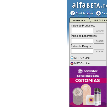
Índice de Productos:
Índice de Laboratorios:
Índice de Drogas:
MFT On Line
MFT On Line