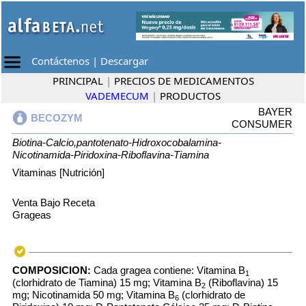
Contáctenos
|
Descargar
PRINCIPAL
|
PRECIOS DE MEDICAMENTOS
VADEMECUM
|
PRODUCTOS
BAYER
BECOZYM
CONSUMER
Biotina-Calcio,pantotenato-Hidroxocobalamina-
Nicotinamida-Piridoxina-Riboflavina-Tiamina
Vitaminas [Nutrición]
Venta Bajo Receta
Grageas
COMPOSICION:
Cada gragea contiene: Vitamina B
1
(clorhidrato de Tiamina) 15 mg; Vitamina B
(Riboflavina) 15
2
mg; Nicotinamida 50 mg; Vitamina B
(clorhidrato de
6