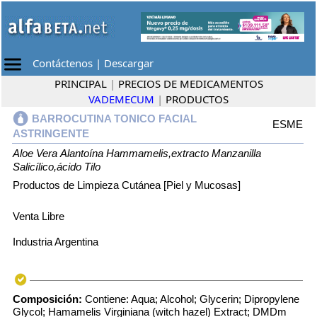
Contáctenos
|
Descargar
PRINCIPAL
|
PRECIOS DE MEDICAMENTOS
VADEMECUM
|
PRODUCTOS
BARROCUTINA TONICO FACIAL
ESME
ASTRINGENTE
Aloe Vera
Alantoína
Hammamelis,extracto
Manzanilla
Salicílico,ácido
Tilo
Productos de Limpieza Cutánea [Piel y Mucosas]
Venta Libre
Industria Argentina
Composición:
Contiene: Aqua; Alcohol; Glycerin; Dipropylene
Glycol; Hamamelis Virginiana (witch hazel) Extract; DMDm