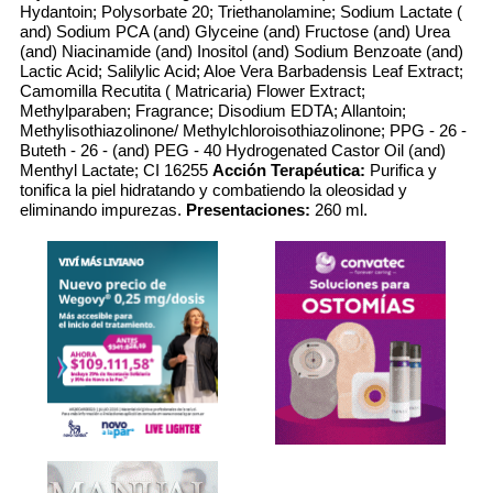
Hydantoin; Polysorbate 20; Triethanolamine; Sodium Lactate (
and) Sodium PCA (and) Glyceine (and) Fructose (and) Urea
(and) Niacinamide (and) Inositol (and) Sodium Benzoate (and)
Lactic Acid; Salilylic Acid; Aloe Vera Barbadensis Leaf Extract;
Camomilla Recutita ( Matricaria) Flower Extract;
Methylparaben; Fragrance; Disodium EDTA; Allantoin;
Methylisothiazolinone/ Methylchloroisothiazolinone; PPG - 26 -
Buteth - 26 - (and) PEG - 40 Hydrogenated Castor Oil (and)
Menthyl Lactate; CI 16255
Acción Terapéutica:
Purifica y
tonifica la piel hidratando y combatiendo la oleosidad y
eliminando impurezas.
Presentaciones:
260 ml.