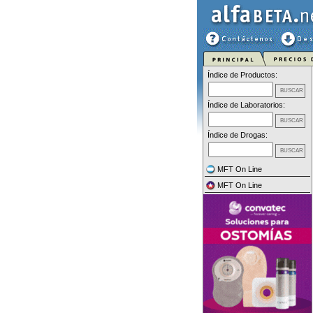
Índice de Productos:
Índice de Laboratorios:
Índice de Drogas:
MFT On Line
MFT On Line