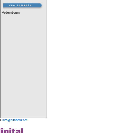
Vademécum
l:
info@alfabeta.net