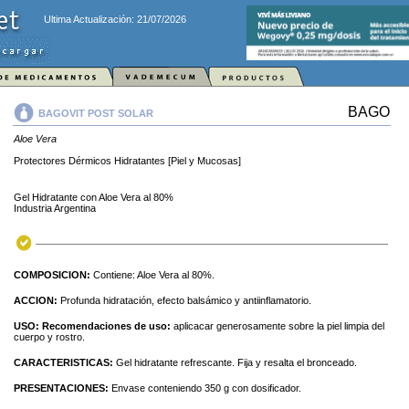
Ultima Actualización: 21/07/2026
BAGO
BAGOVIT POST SOLAR
Aloe Vera
Protectores Dérmicos Hidratantes [Piel y Mucosas]
Gel Hidratante con Aloe Vera al 80%
Industria Argentina
COMPOSICION:
Contiene: Aloe Vera al 80%.
ACCION:
Profunda hidratación, efecto balsámico y antiinflamatorio.
USO:
Recomendaciones de uso:
aplicacar generosamente sobre la piel limpia del
cuerpo y rostro.
CARACTERISTICAS:
Gel hidratante refrescante. Fija y resalta el bronceado.
PRESENTACIONES:
Envase conteniendo 350 g con dosificador.