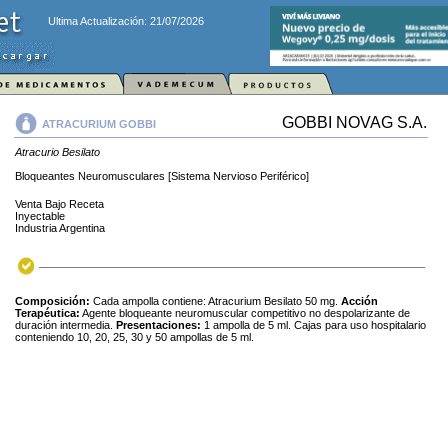
Ultima Actualización: 21/07/2026
GOBBI NOVAG S.A.
ATRACURIUM GOBBI
Atracurio Besilato
Bloqueantes Neuromusculares [Sistema Nervioso Periférico]
Venta Bajo Receta
Inyectable
Industria Argentina
Composición:
Cada ampolla contiene: Atracurium Besilato 50 mg.
Acción
Terapéutica:
Agente bloqueante neuromuscular competitivo no despolarizante de
duración intermedia.
Presentaciones:
1 ampolla de 5 ml. Cajas para uso hospitalario
conteniendo 10, 20, 25, 30 y 50 ampollas de 5 ml.