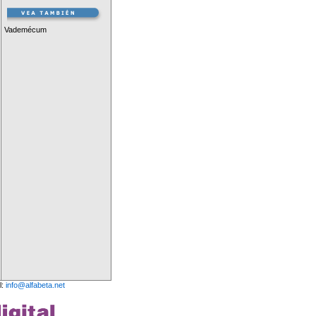
Vademécum
l:
info@alfabeta.net