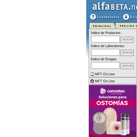
Índice de Productos:
Índice de Laboratorios:
Índice de Drogas:
MFT On Line
MFT On Line