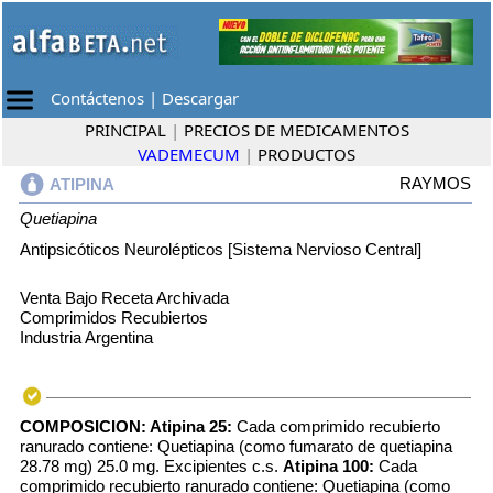
Contáctenos
|
Descargar
PRINCIPAL
|
PRECIOS DE MEDICAMENTOS
VADEMECUM
|
PRODUCTOS
RAYMOS
ATIPINA
Quetiapina
Antipsicóticos Neurolépticos [Sistema Nervioso Central]
Venta Bajo Receta Archivada
Comprimidos Recubiertos
Industria Argentina
COMPOSICION:
Atipina 25:
Cada comprimido recubierto
ranurado contiene: Quetiapina (como fumarato de quetiapina
28.78 mg) 25.0 mg. Excipientes c.s.
Atipina 100:
Cada
comprimido recubierto ranurado contiene: Quetiapina (como