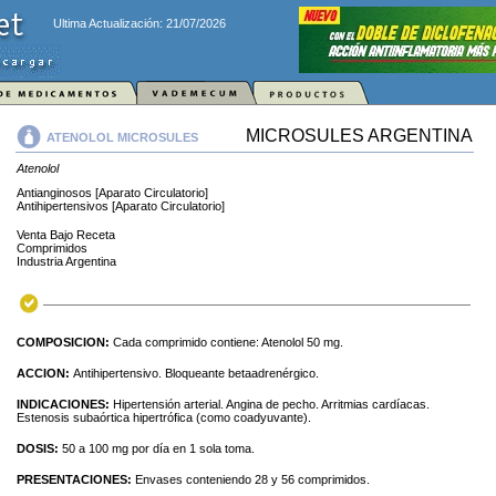
Ultima Actualización: 21/07/2026
MICROSULES ARGENTINA
ATENOLOL MICROSULES
Atenolol
Antianginosos [Aparato Circulatorio]
Antihipertensivos [Aparato Circulatorio]
Venta Bajo Receta
Comprimidos
Industria Argentina
COMPOSICION:
Cada comprimido contiene: Atenolol 50 mg.
ACCION:
Antihipertensivo. Bloqueante betaadrenérgico.
INDICACIONES:
Hipertensión arterial. Angina de pecho. Arritmias cardíacas.
Estenosis subaórtica hipertrófica (como coadyuvante).
DOSIS:
50 a 100 mg por día en 1 sola toma.
PRESENTACIONES:
Envases conteniendo 28 y 56 comprimidos.