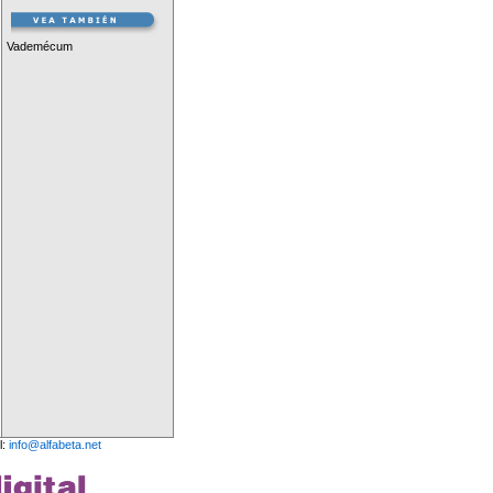
Vademécum
l:
info@alfabeta.net