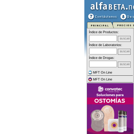
Índice de Productos:
Índice de Laboratorios:
Índice de Drogas:
MFT On Line
MFT On Line