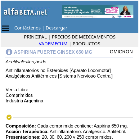
Contáctenos
|
Descargar
PRINCIPAL
|
PRECIOS DE MEDICAMENTOS
VADEMECUM
|
PRODUCTOS
OMICRON
ASPIRINA FUERTE GINSEX 650 MG
Acetilsalicílico,ácido
Antiinflamatorios no Esteroides [Aparato Locomotor]
Analgésicos Antitérmicos [Sistema Nervioso Central]
Venta Libre
Comprimidos
Industria Argentina
Composición:
Cada comprimido contiene: Aspirina 650 mg.
Acción Terapéutica:
Antiinflamatorio. Analgésico. Antifebril.
Presentaciones:
20, 30, 60, 200 y 250 comprimidos.