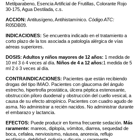
Metilparabeno, Esencia Artificial de Frutillas, Colorante Rojo
30-175, Agua Destilada, c.s.
ACCION:
Antitusígeno, Antihistamínico.
Código ATC:
R05DB09.
INDICACIONES:
Se encuentra indicado en el tratamiento a
corto plazo de la tos asociada a patología alérgica de vías
aéreas superiores.
DOSIS:
Adultos y niños mayores de 12 años:
1 medida de
10 ml 3 ó 4 veces al día.
Niños de 4 a 12 años:
1 medida de 5
ml 2 ó 3 veces al día.
CONTRAINDICACIONES:
Pacientes que están recibiendo
drogas del tipo IMAO. Pacientes con glaucoma del ángulo
estrecho, hipertrofia prostática, úlcera péptica estenosante,
obstrucción píloro duodenal y obstrucción del cuello vesical, a
causa de su efecto atropínico. Pacientes con cuadro agudo de
asma. No administrar a recién nacidos. No administrar durante
el embarazo y lactancia.
EFECTOS:
Puede producir en forma frecuente sedación.
Más
raramente:
mareos, diplopía, vómitos, diarrea, sequedad de
boca, cefalea, nerviosismo, náusea, anorexia, reflujo
esofágico, debilidad, poliuria y disuria, y raramente,