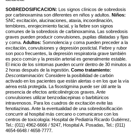
SOBREDOSIFICACION:
Los signos clínicos de sobredosis
por carbinoxamina son diferentes en niños y adultos.
Niños:
SNC excitación, alucinaciones, ataxia, incoordinación,
temblores, enrojecimiento facial, y la fiebre son signos
comunes de la sobredosis de carbinoxamina. Las sobredosis
graves pueden producir convulsiones, pupilas dilatadas y fijas
y coma.
Adultos:
Somnolencia y coma pueden preceder a la
excitación, convulsiones y depresión postictal. Fiebre y rubor
son poco frecuentes, la depresión respiratoria grave también
es poco común y la presión arterial es generalmente estable.
El inicio de los síntomas pueden ocurrir dentro de 30 minutos a
2 horas después de la ingestión.
Como tratamiento:
Descontaminación:
Considere la posibilidad de carbón
activado en los pacientes que están alertas o en los que la vía
aérea está protegida. La fisostigmina puede ser útil ante la
presencia de efectos anticolinérgicos graves. Ante
convulsiones utilizar benzodiacepinas o barbitúricos
intravenosos. Para los cuadros de excitación evite las
fenotiazinas. Ante la eventualidad de una sobredosificación
concurrir al hospital más cercano o comunicarse con los
centros de toxicología: Hospital de Pediatría Ricardo Gutiérrez,
Tel.: (011) 4962-6666 / 9247, Hospital A. Posadas, Tel.: (011)
4654-6648 / 4658-7777.