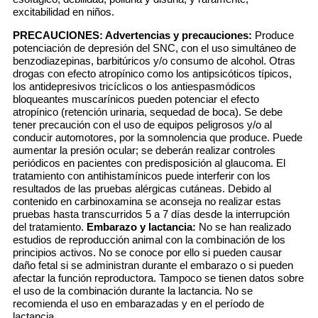
excitabilidad en niños.
PRECAUCIONES:
Advertencias y precauciones:
Produce
potenciación de depresión del SNC, con el uso simultáneo de
benzodiazepinas, barbitúricos y/o consumo de alcohol. Otras
drogas con efecto atropínico como los antipsicóticos típicos,
los antidepresivos tricíclicos o los antiespasmódicos
bloqueantes muscarínicos pueden potenciar el efecto
atropínico (retención urinaria, sequedad de boca). Se debe
tener precaución con el uso de equipos peligrosos y/o al
conducir automotores, por la somnolencia que produce. Puede
aumentar la presión ocular; se deberán realizar controles
periódicos en pacientes con predisposición al glaucoma. El
tratamiento con antihistamínicos puede interferir con los
resultados de las pruebas alérgicas cutáneas. Debido al
contenido en carbinoxamina se aconseja no realizar estas
pruebas hasta transcurridos 5 a 7 días desde la interrupción
del tratamiento.
Embarazo y lactancia:
No se han realizado
estudios de reproducción animal con la combinación de los
principios activos. No se conoce por ello si pueden causar
daño fetal si se administran durante el embarazo o si pueden
afectar la función reproductora. Tampoco se tienen datos sobre
el uso de la combinación durante la lactancia. No se
recomienda el uso en embarazadas y en el período de
lactancia.