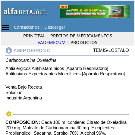
Contáctenos
|
Descargar
PRINCIPAL
|
PRECIOS DE MEDICAMENTOS
VADEMECUM
|
PRODUCTOS
TEMIS-LOSTALO
ASEPTOBRON C
Carbinoxamina
Oxeladina
Antialérgicos Antihistamínicos [Aparato Respiratorio]
Antitusivos Expectorantes Mucolíticos [Aparato Respiratorio]
Venta Bajo Receta
Solución
Industria Argentina
COMPOSICION:
Cada 100 ml contiene: Citrato de Oxeladina
200 mg, Maleato de Carbinoxamina 40 mg. Excipientes:
Propilenglicol, Sacarina, Sorbitol 70%, Alcohol 96%,