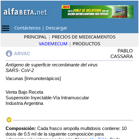
Contáctenos
|
Descargar
PRINCIPAL
|
PRECIOS DE MEDICAMENTOS
VADEMECUM
|
PRODUCTOS
PABLO
ARVAC
CASSARA
Antígeno de superficie recombinante del virus
SARS- CoV-2
Vacunas [Inmunoterápicos]
Venta Bajo Receta
Suspensión Inyectable-Vía Intramuscular
Industria Argentina
Composición:
Cada frasco ampolla multidosis contiene: 10
dosis de 0.5 ml de la siguiente composición para