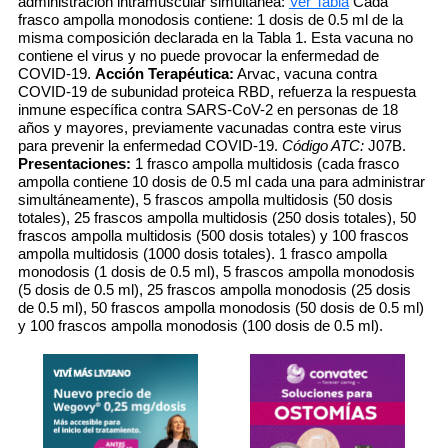
administración intramuscular simultánea:
Ver Tabla
Cada
frasco ampolla monodosis contiene: 1 dosis de 0.5 ml de la
misma composición declarada en la Tabla 1. Esta vacuna no
contiene el virus y no puede provocar la enfermedad de
COVID-19.
Acción Terapéutica:
Arvac, vacuna contra
COVID-19 de subunidad proteica RBD, refuerza la respuesta
inmune específica contra SARS-CoV-2 en personas de 18
años y mayores, previamente vacunadas contra este virus
para prevenir la enfermedad COVID-19.
Código ATC:
J07B.
Presentaciones:
1 frasco ampolla multidosis (cada frasco
ampolla contiene 10 dosis de 0.5 ml cada una para administrar
simultáneamente), 5 frascos ampolla multidosis (50 dosis
totales), 25 frascos ampolla multidosis (250 dosis totales), 50
frascos ampolla multidosis (500 dosis totales) y 100 frascos
ampolla multidosis (1000 dosis totales). 1 frasco ampolla
monodosis (1 dosis de 0.5 ml), 5 frascos ampolla monodosis
(5 dosis de 0.5 ml), 25 frascos ampolla monodosis (25 dosis
de 0.5 ml), 50 frascos ampolla monodosis (50 dosis de 0.5 ml)
y 100 frascos ampolla monodosis (100 dosis de 0.5 ml).