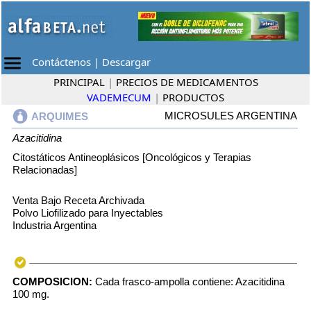
Contáctenos
|
Descargar
PRINCIPAL
|
PRECIOS DE MEDICAMENTOS
VADEMECUM
|
PRODUCTOS
MICROSULES ARGENTINA
ARQUIMES
Azacitidina
Citostáticos Antineoplásicos [Oncológicos y Terapias
Relacionadas]
Venta Bajo Receta Archivada
Polvo Liofilizado para Inyectables
Industria Argentina
COMPOSICION:
Cada frasco-ampolla contiene: Azacitidina
100 mg.