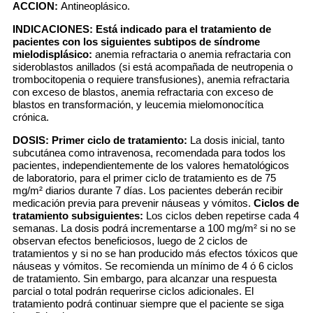
ACCION:
Antineoplásico.
INDICACIONES:
Está indicado para el tratamiento de
pacientes con los siguientes subtipos de síndrome
mielodisplásico:
anemia refractaria o anemia refractaria con
sideroblastos anillados (si está acompañada de neutropenia o
trombocitopenia o requiere transfusiones), anemia refractaria
con exceso de blastos, anemia refractaria con exceso de
blastos en transformación, y leucemia mielomonocítica
crónica.
DOSIS:
Primer ciclo de tratamiento:
La dosis inicial, tanto
subcutánea como intravenosa, recomendada para todos los
pacientes, independientemente de los valores hematológicos
de laboratorio, para el primer ciclo de tratamiento es de 75
mg/m² diarios durante 7 días. Los pacientes deberán recibir
medicación previa para prevenir náuseas y vómitos.
Ciclos de
tratamiento subsiguientes:
Los ciclos deben repetirse cada 4
semanas. La dosis podrá incrementarse a 100 mg/m² si no se
observan efectos beneficiosos, luego de 2 ciclos de
tratamientos y si no se han producido más efectos tóxicos que
náuseas y vómitos. Se recomienda un mínimo de 4 ó 6 ciclos
de tratamiento. Sin embargo, para alcanzar una respuesta
parcial o total podrán requerirse ciclos adicionales. El
tratamiento podrá continuar siempre que el paciente se siga