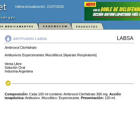
Ultima Actualización: 21/07/2026
LABSA
ANTITUSIVO LABSA
Ambroxol Clorhidrato
Antitusivos Expectorantes Mucolíticos [Aparato Respiratorio]
Venta Libre
Solución Oral
Industria Argentina
Composición:
Cada 100 ml contiene: Ambroxol Clorhidrato 300 mg.
Acción
terapéutica:
Antitusivo. Mucolítico. Expectorante.
Presentación:
120 ml.