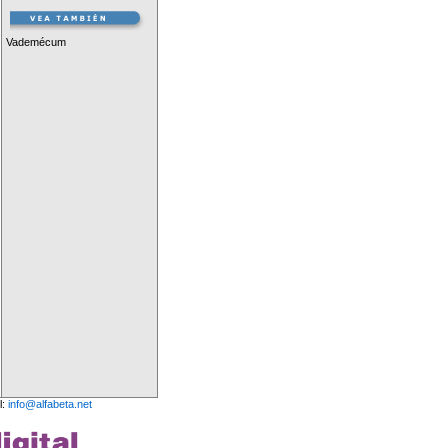
Vademécum
l:
info@alfabeta.net