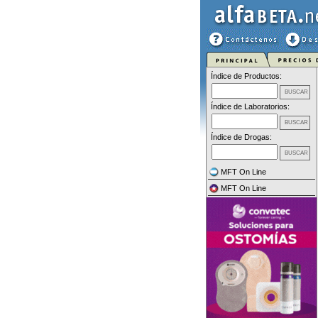
Índice de Productos:
Índice de Laboratorios:
Índice de Drogas:
MFT On Line
MFT On Line