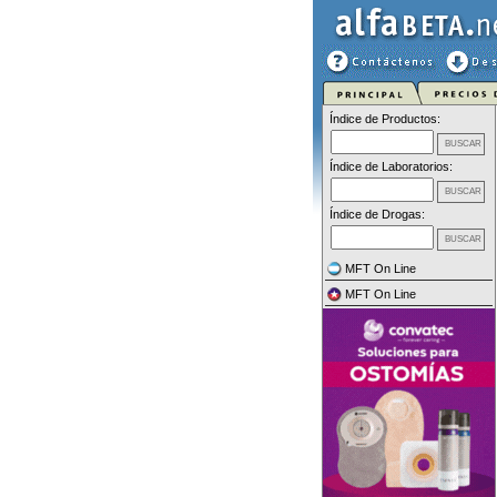
Índice de Productos:
Índice de Laboratorios:
Índice de Drogas:
MFT On Line
MFT On Line