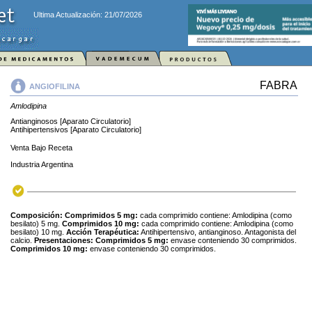
Ultima Actualización: 21/07/2026
FABRA
ANGIOFILINA
Amlodipina
Antianginosos [Aparato Circulatorio]
Antihipertensivos [Aparato Circulatorio]
Venta Bajo Receta
Industria Argentina
Composición:
Comprimidos 5 mg:
cada comprimido contiene: Amlodipina (como
besilato) 5 mg.
Comprimidos 10 mg:
cada comprimido contiene: Amlodipina (como
besilato) 10 mg.
Acción Terapéutica:
Antihipertensivo, antianginoso. Antagonista del
calcio.
Presentaciones:
Comprimidos 5 mg:
envase conteniendo 30 comprimidos.
Comprimidos 10 mg:
envase conteniendo 30 comprimidos.