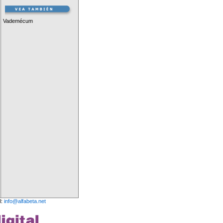
Vademécum
l:
info@alfabeta.net