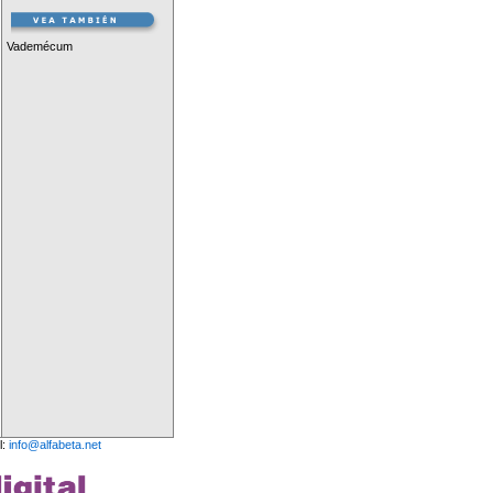
Vademécum
l:
info@alfabeta.net