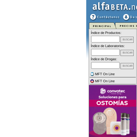
Índice de Productos:
Índice de Laboratorios:
Índice de Drogas:
MFT On Line
MFT On Line