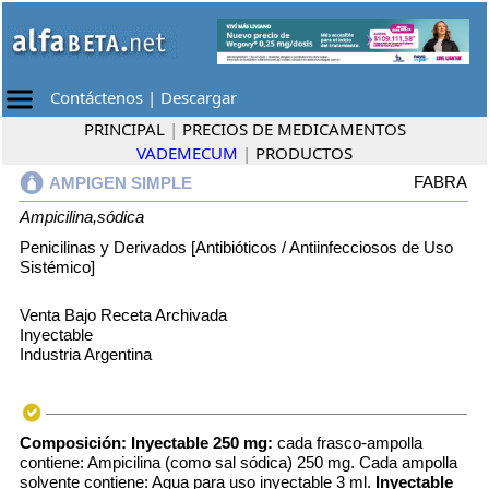
Contáctenos
|
Descargar
PRINCIPAL
|
PRECIOS DE MEDICAMENTOS
VADEMECUM
|
PRODUCTOS
FABRA
AMPIGEN SIMPLE
Ampicilina,sódica
Penicilinas y Derivados [Antibióticos / Antiinfecciosos de Uso
Sistémico]
Venta Bajo Receta Archivada
Inyectable
Industria Argentina
Composición:
Inyectable 250 mg:
cada frasco-ampolla
contiene: Ampicilina (como sal sódica) 250 mg. Cada ampolla
solvente contiene: Agua para uso inyectable 3 ml.
Inyectable