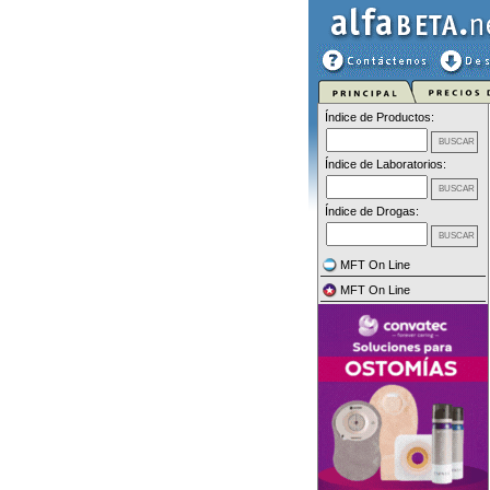
Índice de Productos:
Índice de Laboratorios:
Índice de Drogas:
MFT On Line
MFT On Line