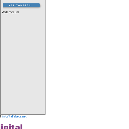
Vademécum
l:
info@alfabeta.net