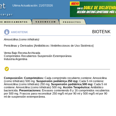
Ultima Actualización: 21/07/2026
BIOTENK
AMOXITENK
Amoxicilina (como trihidrato)
Penicilinas y Derivados [Antibióticos / Antiinfecciosos de Uso Sistémico]
Venta Bajo Receta Archivada
Comprimidos Recubiertos-Suspensión Extemporánea
Industria Argentina
Composición:
Comprimidos:
Cada comprimido recubierto contiene: Amoxicilina
(como trihidrato) 500 mg.
Suspensión pediátrica 250 mg:
Cada 5 ml contiene:
Amoxicilina (como trihidrato) 250 mg.
Suspensión pediátrica 500 mg:
Cada 5 ml
contiene: Amoxicilina (como trihidrato) 500 mg.
Acción Terapéutica:
Antibiótico
bactericida.
Presentaciones:
Envases conteniendo 8 y 16 comprimidos recubiertos
por 500 mg. Frascos para reconstituir 250 mg/5 ml por 90 ml y 500 mg/5 ml por 90
ml de suspensión extemporánea.