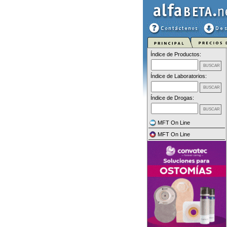
Índice de Productos:
Índice de Laboratorios:
Índice de Drogas:
MFT On Line
MFT On Line