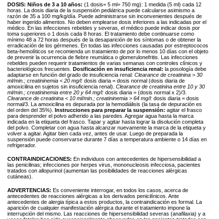
DOSIS:
Niños de 3 a 10 años:
(1 dosis= 5 ml= 750 mg): 1 medida (5 ml) cada 12
horas. La dosis diaria de la suspensión pediátrica puede calcularse asimismo a
razón de 35 a 100 mg/kg/día. Puede administrarse sin inconvenientes después de
haber ingerido alimentos. No deben emplearse dosis inferiores a las indicadas por el
médico. En las infecciones rebeldes y severas, el médico puede indicar dosis por
toma superiores o 1 dosis cada 8 horas. El tratamiento debe continuarse como
mínimo 48 a 72 horas después de la desaparición de los síntomas o de obtener la
erradicación de los gérmenes. En todas las infecciones causadas por estreptococos
beta-hemolíticos se recomienda un tratamiento de por lo menos 10 días con el objeto
de prevenir la ocurrencia de fiebre reumática o glomerulonefritis. Las infecciones
rebeldes pueden requerir tratamientos de varias semanas con controles clínicos y
bacteriológicos frecuentes.
Dosificación en insuficiencia renal:
la posología debe
adaptarse en función del grado de insuficiencia renal:
Clearance de creatinina > 30
ml/min.; creatininemia < 20 mg/l:
dosis diaria = dosis normal (dosis diaria de
amoxicilina en sujetos sin insuficiencia renal).
Clearance de creatinina entre 10 y 30
ml/min.; creatininemia entre 20 y 64 mg/l:
dosis diaria = (dosis normal x 2)/3.
Clearance de creatinina < 10 ml/min.; creatininemia > 64 mg/l:
dosis diaria = dosis
normal/3. La amoxicilina es depurada por la hemodiálisis (la tasa de depuración es
del orden del 35%).
Instrucciones para preparar la suspensión:
agitar el frasco
para desprender el polvo adherido a las paredes. Agregar agua hasta la marca
indicada en la etiqueta del frasco. Tapar y agitar hasta lograr la disolución completa
del polvo. Completar con agua hasta alcanzar nuevamente la marca de la etiqueta y
volver a agitar. Agitar bien cada vez, antes de usar. Luego de preparada la
suspensión puede conservarse durante 7 días a temperatura ambiente o 14 días en
refrigerador.
CONTRAINDICACIONES:
En individuos con antecedentes de hipersensibilidad a
las penicilinas; infecciones por herpes virus, mononucleosis infecciosa, pacientes
tratados con allopurinol (aumentan las posibilidades de reacciones alérgicas
cutáneas).
ADVERTENCIAS:
Es conveniente interrogar, en todos los casos, acerca de
antecedentes de reacciones alérgicas a los derivados penicilínicos. Ante
antecedentes de alergia típica a estos productos, la contraindicación es formal. La
aparición de cualquier manifestación alérgica durante el tratamiento impone la
interrupción del mismo. Las reacciones de hipersensibilidad severas (anafilaxia) y a