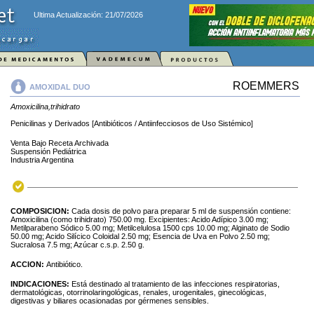
Ultima Actualización: 21/07/2026
ROEMMERS
AMOXIDAL DUO
Amoxicilina,trihidrato
Penicilinas y Derivados [Antibióticos / Antiinfecciosos de Uso Sistémico]
Venta Bajo Receta Archivada
Suspensión Pediátrica
Industria Argentina
COMPOSICION:
Cada dosis de polvo para preparar 5 ml de suspensión contiene:
Amoxicilina (como trihidrato) 750.00 mg. Excipientes: Acido Adípico 3.00 mg;
Metilparabeno Sódico 5.00 mg; Metilcelulosa 1500 cps 10.00 mg; Alginato de Sodio
50.00 mg; Acido Silícico Coloidal 2.50 mg; Esencia de Uva en Polvo 2.50 mg;
Sucralosa 7.5 mg; Azúcar c.s.p. 2.50 g.
ACCION:
Antibiótico.
INDICACIONES:
Está destinado al tratamiento de las infecciones respiratorias,
dermatológicas, otorrinolaringológicas, renales, urogenitales, ginecológicas,
digestivas y biliares ocasionadas por gérmenes sensibles.