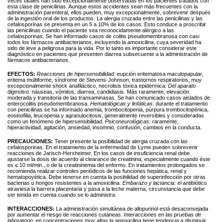
veces fatales han sido excepcionalmente observadas en los pacientes tratados con
esta clase de penicilinas. Aunque estos accidentes sean más frecuentes con la
administración parenteral, ellos pueden, muy excepcionalmente, sobrevenir después
de la ingestión oral de los productos. La alergia cruzada entre las penicilinas y las
cefalosporinas se presenta en un 5 a 10% de los casos. Esto conduce a proscribir
las penicilinas cuando el paciente sea reconocidamente alérgico a las
cefalosporinas. Se han informado casos de colitis pseudomembranosa con casi
todos los fármacos antibacterianos, incluyendo la amoxicilina, cuya severidad ha
sido de leve a peligrosa para la vida. Por lo tanto es importante considerar este
diagnóstico en pacientes que presenten diarrea subsecuente a la administración de
fármacos antibacterianos.
EFECTOS:
Reacciones de hipersensibilidad:
eupción eritematosa maculopapular,
eritema multiforme, síndrome de Stevens-Johnson, trastornos respiratorios, muy
excepcionalmente shock anafiláctico, necrolisis tóxica epidérmica.
Del aparato
digestivo:
náuseas, vómitos, diarrea, candidiasis. Más raramente, elevación
moderada y transitoria de las transaminasas. Se han comunicado casos aislados de
enterocolitis pseudomembranosa.
Hematológicas y linfáticas:
durante el tratamiento
con penicilinas se ha informado anemia, trombocitopenia, púrpura trombocitopénica,
eosinofilia, leucopenia y agranulocitosis, generalmente reversibles y consideradas
como un fenómeno de hipersensibilidad.
Psiconeurológicas:
raramente,
hiperactividad, agitación, ansiedad, insomnio, confusión, cambios en la conducta.
PRECAUCIONES:
Tener presente la posibilidad de alergia cruzada con las
cefalosporinas. En el tratamiento de la enfermedad de Lyme pueden sobrevenir
reacciones de Jarisch-Herxheimer. En los casos de insuficiencia renal debe
ajustarse la dosis de acuerdo al clearance de creatinina, especialmente cuando éste
es ≤ 10 ml/min., o de la creatininemia del enfermo. En tratamientos prolongados se
recomienda realizar controles periódicos de las funciones hepática, renal y
hematopoyética. Debe tenerse en cuenta la posibilidad de superinfección por otras
bacterias u hongos resistentes a la amoxicilina.
Embarazo y lactancia:
el antibiótico
atraviesa la barrera placentaria y pasa a la leche materna, circunstancia que debe
ser tenida en cuenta cuando se lo administra.
INTERACCIONES:
La administración simultánea de allopurinol está desaconsejada
por aumentar el riesgo de reacciones cutáneas.
Interacciones en las pruebas de
laboratorio:
en concentraciones muy altas la amoxicilina tiene tendencia a disminuir