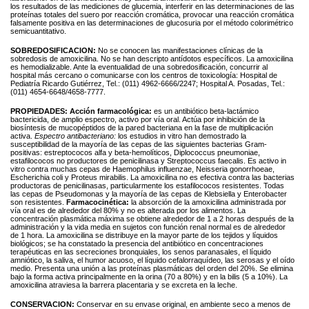
los resultados de las mediciones de glucemia, interferir en las determinaciones de las
proteínas totales del suero por reacción cromática, provocar una reacción cromática
falsamente positiva en las determinaciones de glucosuria por el método colorimétrico
semicuantitativo.
SOBREDOSIFICACION:
No se conocen las manifestaciones clínicas de la
sobredosis de amoxicilina. No se han descripto antídotos específicos. La amoxicilina
es hemodializable. Ante la eventualidad de una sobredosificación, concurrir al
hospital más cercano o comunicarse con los centros de toxicología: Hospital de
Pediatría Ricardo Gutiérrez, Tel.: (011) 4962-6666/2247; Hospital A. Posadas, Tel.:
(011) 4654-6648/4658-7777.
PROPIEDADES:
Acción farmacológica:
es un antibiótico beta-lactámico
bactericida, de amplio espectro, activo por vía oral. Actúa por inhibición de la
biosíntesis de mucopéptidos de la pared bacteriana en la fase de multiplicación
activa.
Espectro antibacteriano:
los estudios in vitro han demostrado la
susceptibilidad de la mayoría de las cepas de las siguientes bacterias Gram-
positivas: estreptococos alfa y beta-hemolíticos, Diplococcus pneumoniae,
estafilococos no productores de penicilinasa y Streptococcus faecalis. Es activo in
vitro contra muchas cepas de Haemophilus influenzae, Neisseria gonorrhoeae,
Escherichia coli y Proteus mirabilis. La amoxicilina no es efectiva contra las bacterias
productoras de penicilinasas, particularmente los estafilococos resistentes. Todas
las cepas de Pseudomonas y la mayoría de las cepas de Klebsiella y Enterobacter
son resistentes.
Farmacocinética:
la absorción de la amoxicilina administrada por
vía oral es de alrededor del 80% y no es alterada por los alimentos. La
concentración plasmática máxima se obtiene alrededor de 1 a 2 horas después de la
administración y la vida media en sujetos con función renal normal es de alrededor
de 1 hora. La amoxicilina se distribuye en la mayor parte de los tejidos y líquidos
biológicos; se ha constatado la presencia del antibiótico en concentraciones
terapéuticas en las secreciones bronquiales, los senos paranasales, el líquido
amniótico, la saliva, el humor acuoso, el líquido cefalorraquídeo, las serosas y el oído
medio. Presenta una unión a las proteínas plasmáticas del orden del 20%. Se elimina
bajo la forma activa principalmente en la orina (70 a 80%) y en la bilis (5 a 10%). La
amoxicilina atraviesa la barrera placentaria y se excreta en la leche.
CONSERVACION:
Conservar en su envase original, en ambiente seco a menos de