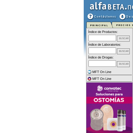
Índice de Productos:
Índice de Laboratorios:
Índice de Drogas:
MFT On Line
MFT On Line