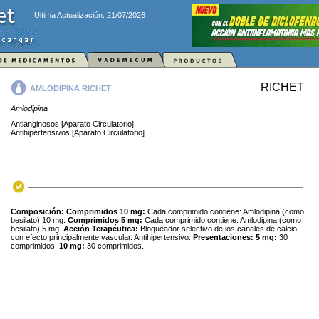
Ultima Actualización: 21/07/2026
RICHET
AMLODIPINA RICHET
Amlodipina
Antianginosos [Aparato Circulatorio]
Antihipertensivos [Aparato Circulatorio]
Composición:
Comprimidos 10 mg:
Cada comprimido contiene: Amlodipina (como
besilato) 10 mg.
Comprimidos 5 mg:
Cada comprimido contiene: Amlodipina (como
besilato) 5 mg.
Acción Terapéutica:
Bloqueador selectivo de los canales de calcio
con efecto principalmente vascular. Antihipertensivo.
Presentaciones: 5 mg:
30
comprimidos.
10 mg:
30 comprimidos.