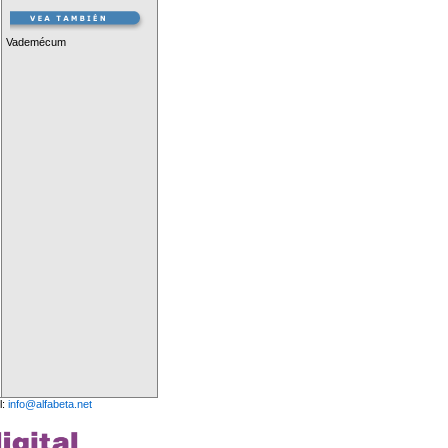
Vademécum
l:
info@alfabeta.net