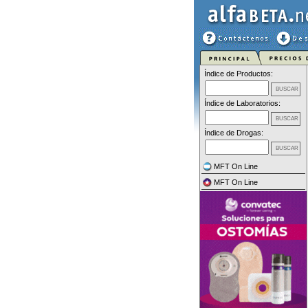
Índice de Productos:
Índice de Laboratorios:
Índice de Drogas:
MFT On Line
MFT On Line