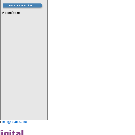
Vademécum
l:
info@alfabeta.net