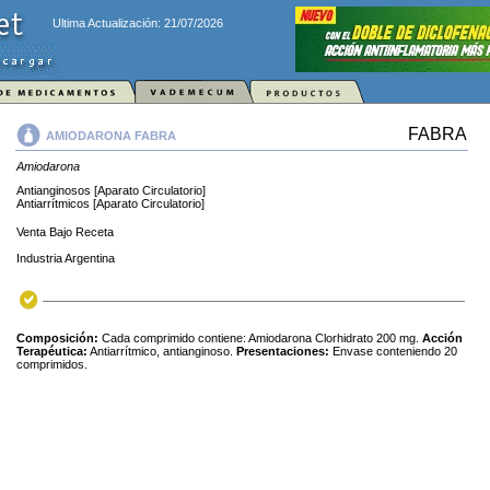
Ultima Actualización: 21/07/2026
FABRA
AMIODARONA FABRA
Amiodarona
Antianginosos [Aparato Circulatorio]
Antiarrítmicos [Aparato Circulatorio]
Venta Bajo Receta
Industria Argentina
Composición:
Cada comprimido contiene: Amiodarona Clorhidrato 200 mg.
Acción
Terapéutica:
Antiarrítmico, antianginoso.
Presentaciones:
Envase conteniendo 20
comprimidos.