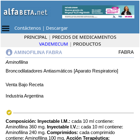
Contáctenos
|
Descargar
PRINCIPAL
|
PRECIOS DE MEDICAMENTOS
VADEMECUM
|
PRODUCTOS
FABRA
AMINOFILINA FABRA
Aminofilina
Broncodilatadores Antiasmáticos [Aparato Respiratorio]
Venta Bajo Receta
Industria Argentina
Composición:
Inyectable I.M.:
cada 10 ml contiene:
Aminofilina 360 mg.
Inyectable I.V.:
: cada 10 ml contiene:
Aminofilina 240 mg.
Comprimidos:
cada comprimido
contiene: Aminofilina 100 mg.
Acción Terapéutica: