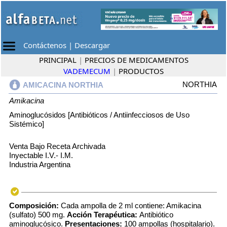
Contáctenos
|
Descargar
PRINCIPAL
|
PRECIOS DE MEDICAMENTOS
VADEMECUM
|
PRODUCTOS
NORTHIA
AMICACINA NORTHIA
Amikacina
Aminoglucósidos [Antibióticos / Antiinfecciosos de Uso
Sistémico]
Venta Bajo Receta Archivada
Inyectable I.V.- I.M.
Industria Argentina
Composición:
Cada ampolla de 2 ml contiene: Amikacina
(sulfato) 500 mg.
Acción Terapéutica:
Antibiótico
aminoglucósico.
Presentaciones:
100 ampollas (hospitalario).