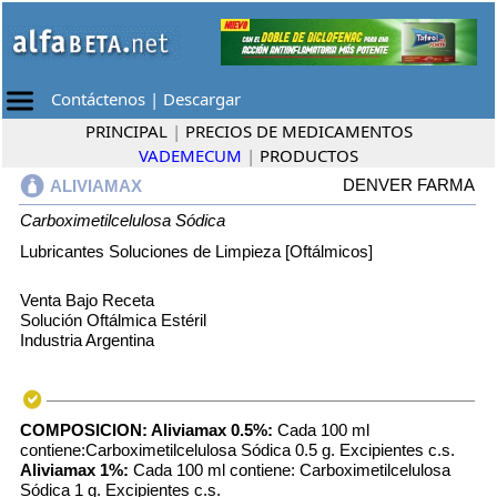
Contáctenos
|
Descargar
PRINCIPAL
|
PRECIOS DE MEDICAMENTOS
VADEMECUM
|
PRODUCTOS
DENVER FARMA
ALIVIAMAX
Carboximetilcelulosa Sódica
Lubricantes Soluciones de Limpieza [Oftálmicos]
Venta Bajo Receta
Solución Oftálmica Estéril
Industria Argentina
COMPOSICION:
Aliviamax 0.5%:
Cada 100 ml
contiene:Carboximetilcelulosa Sódica 0.5 g. Excipientes c.s.
Aliviamax 1%:
Cada 100 ml contiene: Carboximetilcelulosa
Sódica 1 g. Excipientes c.s.