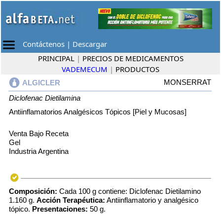
Contáctenos
|
Descargar
PRINCIPAL
|
PRECIOS DE MEDICAMENTOS
VADEMECUM
|
PRODUCTOS
MONSERRAT
ALGICLER
Diclofenac Dietilamina
Antiinflamatorios Analgésicos Tópicos [Piel y Mucosas]
Venta Bajo Receta
Gel
Industria Argentina
Composición:
Cada 100 g contiene: Diclofenac Dietilamino
1.160 g.
Acción Terapéutica:
Antiinflamatorio y analgésico
tópico.
Presentaciones:
50 g.