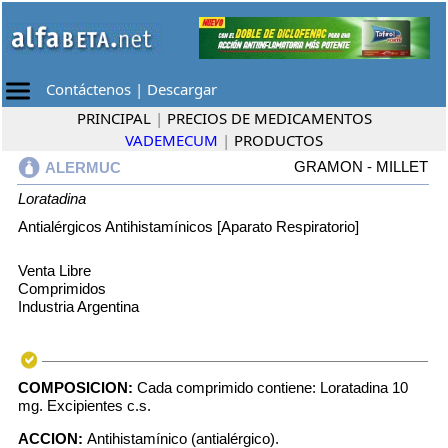
Contáctenos
|
Descargar
PRINCIPAL
|
PRECIOS DE MEDICAMENTOS
VADEMECUM
|
PRODUCTOS
GRAMON - MILLET
ALERMUC
Loratadina
Antialérgicos Antihistamínicos [Aparato Respiratorio]
Venta Libre
Comprimidos
Industria Argentina
COMPOSICION:
Cada comprimido contiene: Loratadina 10
mg. Excipientes c.s.
ACCION:
Antihistamínico (antialérgico).