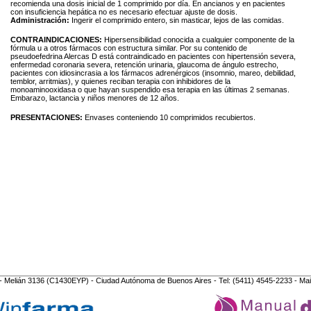
recomienda una dosis inicial de 1 comprimido por día. En ancianos y en pacientes
con insuficiencia hepática no es necesario efectuar ajuste de dosis.
Administración:
Ingerir el comprimido entero, sin masticar, lejos de las comidas.
CONTRAINDICACIONES:
Hipersensibilidad conocida a cualquier componente de la
fórmula u a otros fármacos con estructura similar. Por su contenido de
pseudoefedrina Alercas D está contraindicado en pacientes con hipertensión severa,
enfermedad coronaria severa, retención urinaria, glaucoma de ángulo estrecho,
pacientes con idiosincrasia a los fármacos adrenérgicos (insomnio, mareo, debilidad,
temblor, arritmias), y quienes reciban terapia con inhibidores de la
monoaminooxidasa o que hayan suspendido esa terapia en las últimas 2 semanas.
Embarazo, lactancia y niños menores de 12 años.
PRESENTACIONES:
Envases conteniendo 10 comprimidos recubiertos.
- Melián 3136 (C1430EYP) - Ciudad Autónoma de Buenos Aires - Tel: (5411) 4545-2233 - Mai