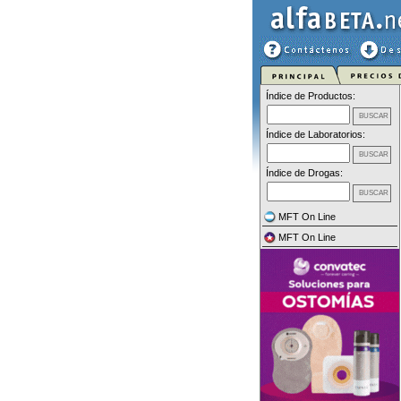
Índice de Productos:
Índice de Laboratorios:
Índice de Drogas:
MFT On Line
MFT On Line