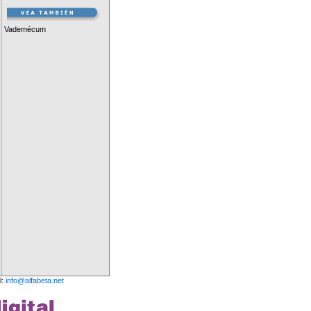
Vademécum
l:
info@alfabeta.net