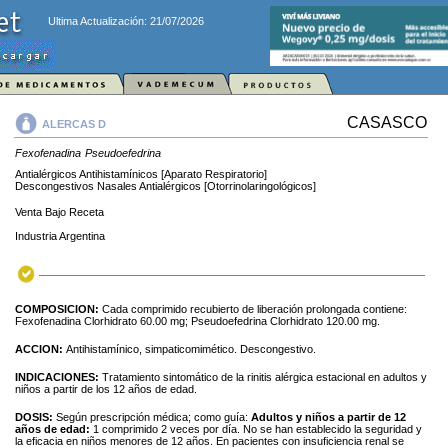
Ultima Actualización: 21/07/2026
CASASCO
ALERCAS D
Fexofenadina
Pseudoefedrina
Antialérgicos Antihistamínicos [Aparato Respiratorio]
Descongestivos Nasales Antialérgicos [Otorrinolaringológicos]
Venta Bajo Receta
Industria Argentina
COMPOSICION:
Cada comprimido recubierto de liberación prolongada contiene:
Fexofenadina Clorhidrato 60.00 mg; Pseudoefedrina Clorhidrato 120.00 mg.
ACCION:
Antihistamínico, simpaticomimético. Descongestivo.
INDICACIONES:
Tratamiento sintomático de la rinitis alérgica estacional en adultos y
niños a partir de los 12 años de edad.
DOSIS:
Según prescripción médica; como guía:
Adultos y niños a partir de 12
años de edad:
1 comprimido 2 veces por día. No se han establecido la seguridad y
la eficacia en niños menores de 12 años. En pacientes con insuficiencia renal se