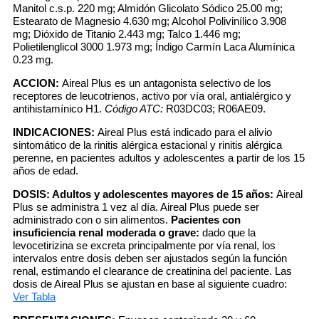
Manitol c.s.p. 220 mg; Almidón Glicolato Sódico 25.00 mg;
Estearato de Magnesio 4.630 mg; Alcohol Polivinílico 3.908
mg; Dióxido de Titanio 2.443 mg; Talco 1.446 mg;
Polietilenglicol 3000 1.973 mg; Índigo Carmín Laca Alumínica
0.23 mg.
ACCION:
Aireal Plus es un antagonista selectivo de los
receptores de leucotrienos, activo por vía oral, antialérgico y
antihistamínico H1.
Código ATC:
R03DC03; R06AE09.
INDICACIONES:
Aireal Plus está indicado para el alivio
sintomático de la rinitis alérgica estacional y rinitis alérgica
perenne, en pacientes adultos y adolescentes a partir de los 15
años de edad.
DOSIS:
Adultos y adolescentes mayores de 15 años:
Aireal
Plus se administra 1 vez al día. Aireal Plus puede ser
administrado con o sin alimentos.
Pacientes con
insuficiencia renal moderada o grave:
dado que la
levocetirizina se excreta principalmente por vía renal, los
intervalos entre dosis deben ser ajustados según la función
renal, estimando el clearance de creatinina del paciente. Las
dosis de Aireal Plus se ajustan en base al siguiente cuadro:
Ver Tabla