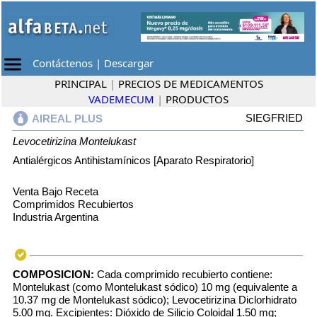
Contáctenos
|
Descargar
PRINCIPAL
|
PRECIOS DE MEDICAMENTOS
VADEMECUM
|
PRODUCTOS
SIEGFRIED
AIREAL PLUS
Levocetirizina
Montelukast
Antialérgicos Antihistamínicos [Aparato Respiratorio]
Venta Bajo Receta
Comprimidos Recubiertos
Industria Argentina
COMPOSICION:
Cada comprimido recubierto contiene:
Montelukast (como Montelukast sódico) 10 mg (equivalente a
10.37 mg de Montelukast sódico); Levocetirizina Diclorhidrato
5.00 mg. Excipientes: Dióxido de Silicio Coloidal 1.50 mg;