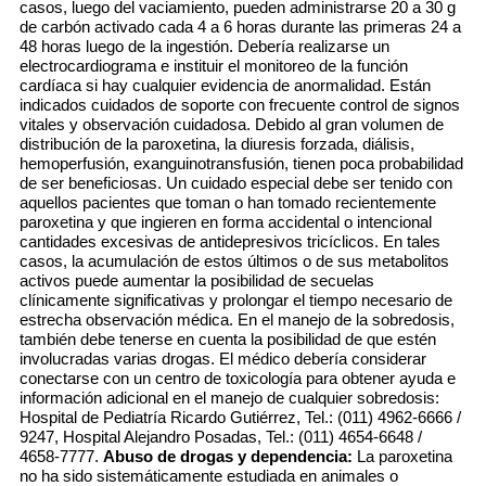
casos, luego del vaciamiento, pueden administrarse 20 a 30 g
de carbón activado cada 4 a 6 horas durante las primeras 24 a
48 horas luego de la ingestión. Debería realizarse un
electrocardiograma e instituir el monitoreo de la función
cardíaca si hay cualquier evidencia de anormalidad. Están
indicados cuidados de soporte con frecuente control de signos
vitales y observación cuidadosa. Debido al gran volumen de
distribución de la paroxetina, la diuresis forzada, diálisis,
hemoperfusión, exanguinotransfusión, tienen poca probabilidad
de ser beneficiosas. Un cuidado especial debe ser tenido con
aquellos pacientes que toman o han tomado recientemente
paroxetina y que ingieren en forma accidental o intencional
cantidades excesivas de antidepresivos tricíclicos. En tales
casos, la acumulación de estos últimos o de sus metabolitos
activos puede aumentar la posibilidad de secuelas
clínicamente significativas y prolongar el tiempo necesario de
estrecha observación médica. En el manejo de la sobredosis,
también debe tenerse en cuenta la posibilidad de que estén
involucradas varias drogas. El médico debería considerar
conectarse con un centro de toxicología para obtener ayuda e
información adicional en el manejo de cualquier sobredosis:
Hospital de Pediatría Ricardo Gutiérrez, Tel.: (011) 4962-6666 /
9247, Hospital Alejandro Posadas, Tel.: (011) 4654-6648 /
4658-7777.
Abuso de drogas y dependencia:
La paroxetina
no ha sido sistemáticamente estudiada en animales o