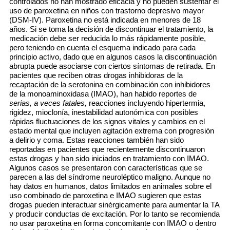
controlados no han mostrado eficacia y no pueden sustentar el
uso de paroxetina en niños con trastorno depresivo mayor
(DSM-IV). Paroxetina no está indicada en menores de 18
años. Si se toma la decisión de discontinuar el tratamiento, la
medicación debe ser reducida lo más rápidamente posible,
pero teniendo en cuenta el esquema indicado para cada
principio activo, dado que en algunos casos la discontinuación
abrupta puede asociarse con ciertos síntomas de retirada. En
pacientes que reciben otras drogas inhibidoras de la
recaptación de la serotonina en combinación con inhibidores
de la monoaminoxidasa (IMAO), han habido reportes de
serias, a veces fatales,
reacciones incluyendo hipertermia,
rigidez, mioclonía, inestabilidad autonómica con posibles
rápidas fluctuaciones de los signos vitales y cambios en el
estado mental que incluyen agitación extrema con progresión
a delirio y coma. Estas reacciones también han sido
reportadas en pacientes que recientemente discontinuaron
estas drogas y han sido iniciados en tratamiento con IMAO.
Algunos casos se presentaron con características que se
parecen a las del síndrome neuroléptico maligno. Aunque no
hay datos en humanos, datos limitados en animales sobre el
uso combinado de paroxetina e IMAO sugieren que estas
drogas pueden interactuar sinérgicamente para aumentar la TA
y producir conductas de excitación. Por lo tanto se recomienda
no usar paroxetina en forma concomitante con IMAO o dentro