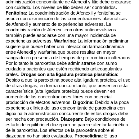
administración concomitante de Afenexil y litio debe encararse
con cuidado. Los niveles de litio deben ser controlados.
Fenitoína:
La coadministración de Afenexil y fenitoína se
asocia con disminución de las concentraciones plasmáticas
de Afenexil y aumento de experiencias adversas. La
coadministración de Afenexil con otros anticonvulsivos
también puede asociarse con una mayor incidencia de
experiencias adversas.
Warfarina:
La información preliminar
sugiere que puede haber una interacción farmacodinámica
entre Afenexil y warfarina que puede resultar en mayor
sangrado en presencia de tiempos de protrombina inalterados.
Por lo tanto la paroxetina debe administrarse con sumo
cuidado a pacientes que estén recibiendo anticoagulantes
orales.
Drogas con alta ligadura proteica plasmática:
Debido a que la paroxetina posee alta ligadura proteica, el uso
de otras drogas, en forma concomitante, que presenten esta
característica (alta ligadura proteica) puede devenir en
aumento de las concentraciones libres con potencial
producción de efectos adversos.
Digoxina:
Debido a la poca
experiencia clínica del uso concomitante de paroxetina con
digoxina la administración concurrente de estas drogas debe
ser hecha con precaución.
Diazepam:
Bajo condiciones de
estado de equilibrio el diazepam no parece afectar la cinética
de la paroxetina. Los efectos de la paroxetina sobre el
diazepam no han sido evaluados.
Procyclidina:
El uso