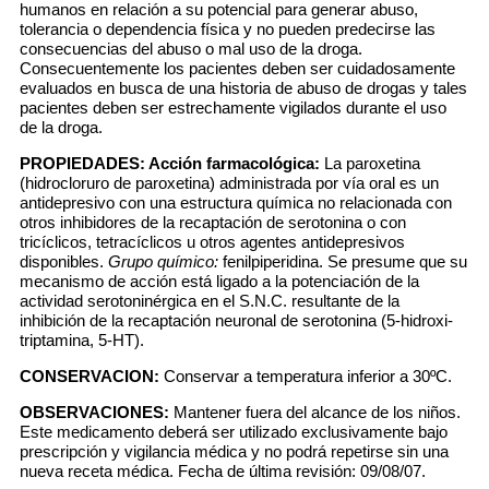
humanos en relación a su potencial para generar abuso,
tolerancia o dependencia física y no pueden predecirse las
consecuencias del abuso o mal uso de la droga.
Consecuentemente los pacientes deben ser cuidadosamente
evaluados en busca de una historia de abuso de drogas y tales
pacientes deben ser estrechamente vigilados durante el uso
de la droga.
PROPIEDADES:
Acción farmacológica:
La paroxetina
(hidrocloruro de paroxetina) administrada por vía oral es un
antidepresivo con una estructura química no relacionada con
otros inhibidores de la recaptación de serotonina o con
tricíclicos, tetracíclicos u otros agentes antidepresivos
disponibles.
Grupo químico:
fenilpiperidina. Se presume que su
mecanismo de acción está ligado a la potenciación de la
actividad serotoninérgica en el S.N.C. resultante de la
inhibición de la recaptación neuronal de serotonina (5-hidroxi-
triptamina, 5-HT).
CONSERVACION:
Conservar a temperatura inferior a 30ºC.
OBSERVACIONES:
Mantener fuera del alcance de los niños.
Este medicamento deberá ser utilizado exclusivamente bajo
prescripción y vigilancia médica y no podrá repetirse sin una
nueva receta médica. Fecha de última revisión: 09/08/07.