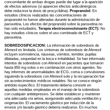
concomitante de ambas drogas puede dar lugar a la aparición
de efectos adversos (si aparecen efectos anticolinérgicos
debe reducirse la dosis de procyclidina).
Propranolol:
En
estudios clínicos realizados las concentraciones de
propranolol no fueron alteradas durante la administración de
paroxetina. Los efectos del propranolol sobre la paroxetina no
han sido estudiados.
Terapia electroconvulsivante (ECT):
No
hay estudios clínicos sobre el uso combinado de ECT y
paroxetina.
SOBREDOSIFICACION:
La información de sobredosis de
Afenexil es limitada. Los síntomas de sobredosis de Afenexil
incluyen somnolencia, náuseas, vómitos, temblor, pupilas
dilatadas, sequedad en la boca e irritabilidad. Se han informado
intentos de sobredosis con Afenexil en pacientes que tomaron
hasta 850 mg solos o en combinación con otros agentes. No
hay informes de anormalidades de ECG, coma o convulsiones
siguiendo la sobredosis con Afenexil solo y la recuperación fue
sin acontecimientos médicos notables. No se conoce ningún
antídoto específico. El tratamiento debería consistir en
aquellas medidas empleadas en el manejo de la sobredosis
con cualquier antidepresivo. Se debe establecer y mantener
una adecuada vía aérea, asegurando adecuada ventilación y
oxigenación. El vaciamiento gástrico por inducción de la
emesis y/o lavado gástrico debería realizarse. En muchos