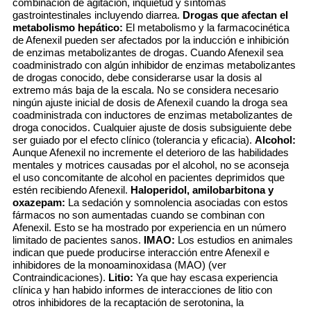
combinación de agitación, inquietud y síntomas
gastrointestinales incluyendo diarrea.
Drogas que afectan el
metabolismo hepático:
El metabolismo y la farmacocinética
de Afenexil pueden ser afectados por la inducción e inhibición
de enzimas metabolizantes de drogas. Cuando Afenexil sea
coadministrado con algún inhibidor de enzimas metabolizantes
de drogas conocido, debe considerarse usar la dosis al
extremo más baja de la escala. No se considera necesario
ningún ajuste inicial de dosis de Afenexil cuando la droga sea
coadministrada con inductores de enzimas metabolizantes de
droga conocidos. Cualquier ajuste de dosis subsiguiente debe
ser guiado por el efecto clínico (tolerancia y eficacia).
Alcohol:
Aunque Afenexil no incremente el deterioro de las habilidades
mentales y motrices causadas por el alcohol, no se aconseja
el uso concomitante de alcohol en pacientes deprimidos que
estén recibiendo Afenexil.
Haloperidol, amilobarbitona y
oxazepam:
La sedación y somnolencia asociadas con estos
fármacos no son aumentadas cuando se combinan con
Afenexil. Esto se ha mostrado por experiencia en un número
limitado de pacientes sanos.
IMAO:
Los estudios en animales
indican que puede producirse interacción entre Afenexil e
inhibidores de la monoaminoxidasa (MAO) (ver
Contraindicaciones).
Litio:
Ya que hay escasa experiencia
clínica y han habido informes de interacciones de litio con
otros inhibidores de la recaptación de serotonina, la