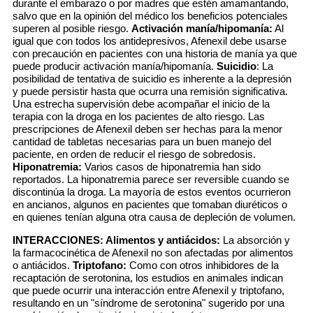
durante el embarazo o por madres que estén amamantando,
salvo que en la opinión del médico los beneficios potenciales
superen al posible riesgo.
Activación manía/hipomanía:
Al
igual que con todos los antidepresivos, Afenexil debe usarse
con precaución en pacientes con una historia de manía ya que
puede producir activación manía/hipomanía.
Suicidio
: La
posibilidad de tentativa de suicidio es inherente a la depresión
y puede persistir hasta que ocurra una remisión significativa.
Una estrecha supervisión debe acompañar el inicio de la
terapia con la droga en los pacientes de alto riesgo. Las
prescripciones de Afenexil deben ser hechas para la menor
cantidad de tabletas necesarias para un buen manejo del
paciente, en orden de reducir el riesgo de sobredosis.
Hiponatremia:
Varios casos de hiponatremia han sido
reportados. La hiponatremia parece ser reversible cuando se
discontinúa la droga. La mayoría de estos eventos ocurrieron
en ancianos, algunos en pacientes que tomaban diuréticos o
en quienes tenían alguna otra causa de depleción de volumen.
INTERACCIONES:
Alimentos y antiácidos:
La absorción y
la farmacocinética de Afenexil no son afectadas por alimentos
o antiácidos.
Triptofano:
Como con otros inhibidores de la
recaptación de serotonina, los estudios en animales indican
que puede ocurrir una interacción entre Afenexil y triptofano,
resultando en un "síndrome de serotonina" sugerido por una