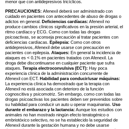
menor que con antidepresivos tricíclicos.
PRECAUCIONES:
Afenexil deberá ser administrado con
cuidado en pacientes con antecedentes de abuso de drogas o
adictos en general.
Deficiencias cardíacas:
Afenexil no
produce cambios clínicos significativos en la presión arterial, el
ritmo cardíaco y ECG. Como con todas las drogas
psicoactivas, se aconseja precaución al tratar pacientes con
deficiencias cardíacas.
Epilepsia:
Como con otros
antidepresivos, Afenexil debe usarse con precaución en
pacientes con epilepsia.
Ataques:
En general la incidencia de
ataques es < 0.1% en pacientes tratados con Afenexil. La
droga debe discontinuarse en cualquier paciente que sufra
ataques.
Terapia electroconvulsiva (ECT):
Hay poca
experiencia clínica de la administración concurrente de
Afenexil con ECT.
Habilidad para conducir/usar máquinas:
La experiencia clínica ha demostrado que la terapia con
Afenexil no está asociada con deterioro de la función
cognoscitiva y psicomotriz. Sin embargo, como con todas las
drogas psicoactivas los pacientes deben ser prevenidos sobre
su habilidad para conducir un auto u operar maquinarias.
Uso
durante el embarazo y la lactancia:
Aunque los estudios con
animales no han mostrado ningún efecto teratogénico o
embriotóxico selectivo, no se ha establecido la seguridad de
Afenexil durante la gestación humana y no debe usarse