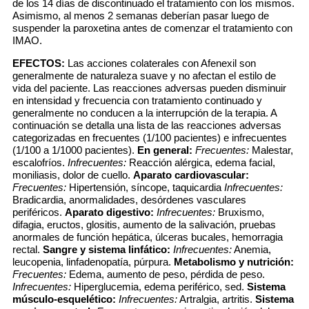
de los 14 días de discontinuado el tratamiento con los mismos.
Asimismo, al menos 2 semanas deberían pasar luego de
suspender la paroxetina antes de comenzar el tratamiento con
IMAO.
EFECTOS:
Las acciones colaterales con Afenexil son
generalmente de naturaleza suave y no afectan el estilo de
vida del paciente. Las reacciones adversas pueden disminuir
en intensidad y frecuencia con tratamiento continuado y
generalmente no conducen a la interrupción de la terapia. A
continuación se detalla una lista de las reacciones adversas
categorizadas en frecuentes (1/100 pacientes) e infrecuentes
(1/100 a 1/1000 pacientes).
En general:
Frecuentes:
Malestar,
escalofríos.
Infrecuentes:
Reacción alérgica, edema facial,
moniliasis, dolor de cuello.
Aparato cardiovascular:
Frecuentes:
Hipertensión, síncope, taquicardia
Infrecuentes:
Bradicardia, anormalidades, desórdenes vasculares
periféricos.
Aparato digestivo:
Infrecuentes:
Bruxismo,
difagia, eructos, glositis, aumento de la salivación, pruebas
anormales de función hepática, úlceras bucales, hemorragia
rectal.
Sangre y sistema linfático:
Infrecuentes:
Anemia,
leucopenia, linfadenopatía, púrpura.
Metabolismo y nutrición:
Frecuentes:
Edema, aumento de peso, pérdida de peso.
Infrecuentes:
Hiperglucemia, edema periférico, sed.
Sistema
músculo-esquelético:
Infrecuentes:
Artralgia, artritis.
Sistema