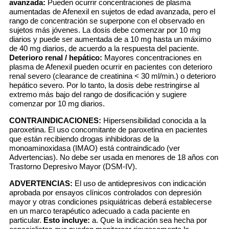
avanzada:
Pueden ocurrir concentraciones de plasma
aumentadas de Afenexil en sujetos de edad avanzada, pero el
rango de concentración se superpone con el observado en
sujetos más jóvenes. La dosis debe comenzar por 10 mg
diarios y puede ser aumentada de a 10 mg hasta un máximo
de 40 mg diarios, de acuerdo a la respuesta del paciente.
Deterioro renal / hepático:
Mayores concentraciones en
plasma de Afenexil pueden ocurrir en pacientes con deterioro
renal severo (clearance de creatinina < 30 ml/min.) o deterioro
hepático severo. Por lo tanto, la dosis debe restringirse al
extremo más bajo del rango de dosificación y sugiere
comenzar por 10 mg diarios.
CONTRAINDICACIONES:
Hipersensibilidad conocida a la
paroxetina. El uso concomitante de paroxetina en pacientes
que están recibiendo drogas inhibidoras de la
monoaminoxidasa (IMAO) está contraindicado (ver
Advertencias). No debe ser usada en menores de 18 años con
Trastorno Depresivo Mayor (DSM-IV).
ADVERTENCIAS:
El uso de antidepresivos con indicación
aprobada por ensayos clínicos controlados con depresión
mayor y otras condiciones psiquiátricas deberá establecerse
en un marco terapéutico adecuado a cada paciente en
particular.
Esto incluye:
a. Que la indicación sea hecha por