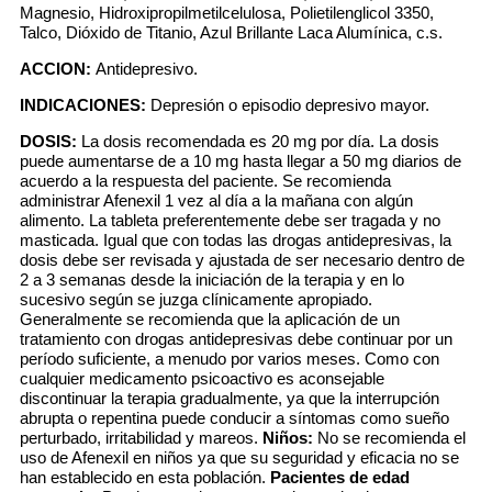
Magnesio, Hidroxipropilmetilcelulosa, Polietilenglicol 3350,
Talco, Dióxido de Titanio, Azul Brillante Laca Alumínica, c.s.
ACCION:
Antidepresivo.
INDICACIONES:
Depresión o episodio depresivo mayor.
DOSIS:
La dosis recomendada es 20 mg por día. La dosis
puede aumentarse de a 10 mg hasta llegar a 50 mg diarios de
acuerdo a la respuesta del paciente. Se recomienda
administrar Afenexil 1 vez al día a la mañana con algún
alimento. La tableta preferentemente debe ser tragada y no
masticada. Igual que con todas las drogas antidepresivas, la
dosis debe ser revisada y ajustada de ser necesario dentro de
2 a 3 semanas desde la iniciación de la terapia y en lo
sucesivo según se juzga clínicamente apropiado.
Generalmente se recomienda que la aplicación de un
tratamiento con drogas antidepresivas debe continuar por un
período suficiente, a menudo por varios meses. Como con
cualquier medicamento psicoactivo es aconsejable
discontinuar la terapia gradualmente, ya que la interrupción
abrupta o repentina puede conducir a síntomas como sueño
perturbado, irritabilidad y mareos.
Niños:
No se recomienda el
uso de Afenexil en niños ya que su seguridad y eficacia no se
han establecido en esta población.
Pacientes de edad