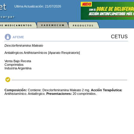
Ultima Actualización: 21/07/2026
CETUS
AFEME
Dexclorfeniramina Maleato
Antialérgicos Antihistamínicos [Aparato Respiratorio]
Venta Bajo Receta
Comprimidos
Industria Argentina
Composición:
Contiene: Dexclorfeniramina Maleato 2 mg.
Acción Terapéutica:
Antihistamínico. Antialérgico.
Presentaciones:
20 comprimidos.