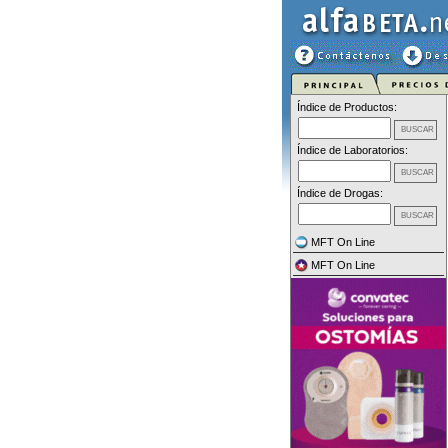
Índice de Productos:
Índice de Laboratorios:
Índice de Drogas:
MFT On Line
MFT On Line