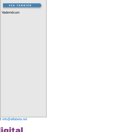
Vademécum
l:
info@alfabeta.net