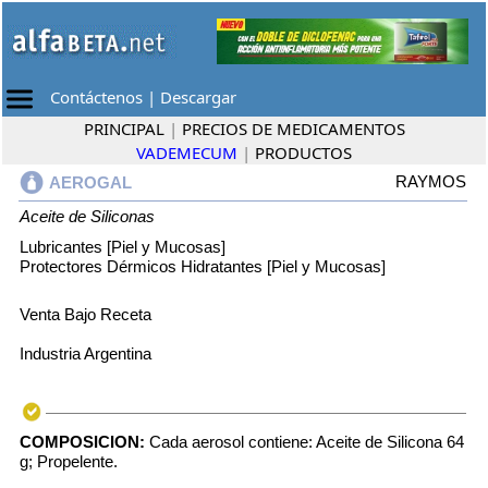
Contáctenos
|
Descargar
PRINCIPAL
|
PRECIOS DE MEDICAMENTOS
VADEMECUM
|
PRODUCTOS
RAYMOS
AEROGAL
Aceite de Siliconas
Lubricantes [Piel y Mucosas]
Protectores Dérmicos Hidratantes [Piel y Mucosas]
Venta Bajo Receta
Industria Argentina
COMPOSICION:
Cada aerosol contiene: Aceite de Silicona 64
g; Propelente.